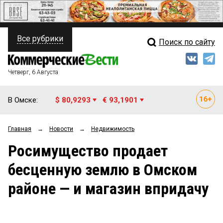
Все рубрики
Поиск по сайту
ПОЛИТИКА
Свежий выпуск
Медиа
ФИНАНСЫ
Четверг, 6 Августа
Кто есть кто
НЕДВИЖИМОСТЬ
В Омске:
$ 80,9293
€ 93,1901
Интервью
БИЗНЕС
Главная
→
Новости
→
Недвижимость
Мнения
ОБЩЕСТВО
Росимущество продает
Рейтинги
ЗАКОН
бесценную землю в Омском
Блоги
НОВОСТИ КОМПАНИЙ
районе — и магазин впридачу
Архив
ПРОИСШЕСТВИЯ