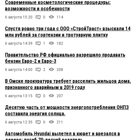
Современные косметологические процедуры:
возможности и особенности
6 августа 15:20
0
114
Спустя ровно три года с ООО «СтройТраст» взыскали 14
млн рублей за гортензии и тротуарную плитку
6 августа 14:39
1
182
Правительство РФ официально разрешило продавать
бензин Евро-2 и Евро-3
6 августа 14:00
2
208
В Омске прокуратура требует расселить жильцов дома,
признанного аварийным в 2019 году
6 августа 13:15
0
207
Десятую часть от мощности энергопотребления ОНПЗ
составила энергия солнца.
6 августа 12:35
0
211
Автомобиль Hyundai вылетел в кювет и врезался в
дерево: погиб 70-летний водитель