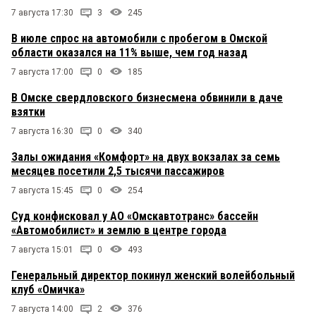
7 августа 17:30
3
245
В июле спрос на автомобили с пробегом в Омской
области оказался на 11% выше, чем год назад
7 августа 17:00
0
185
В Омске свердловского бизнесмена обвинили в даче
взятки
7 августа 16:30
0
340
Залы ожидания «Комфорт» на двух вокзалах за семь
месяцев посетили 2,5 тысячи пассажиров
7 августа 15:45
0
254
Суд конфисковал у АО «Омскавтотранс» бассейн
«Автомобилист» и землю в центре города
7 августа 15:01
0
493
Генеральный директор покинул женский волейбольный
клуб «Омичка»
7 августа 14:00
2
376