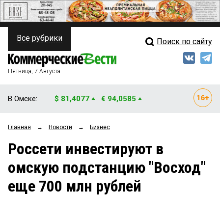
Все рубрики
Поиск по сайту
ПОЛИТИКА
Свежий выпуск
Медиа
ФИНАНСЫ
Пятница, 7 Августа
Кто есть кто
НЕДВИЖИМОСТЬ
В Омске:
$ 81,4077
€ 94,0585
Интервью
БИЗНЕС
Главная
→
Новости
→
Бизнес
Мнения
ОБЩЕСТВО
Россети инвестируют в
Рейтинги
ЗАКОН
омскую подстанцию "Восход"
Блоги
НОВОСТИ КОМПАНИЙ
еще 700 млн рублей
Архив
ПРОИСШЕСТВИЯ