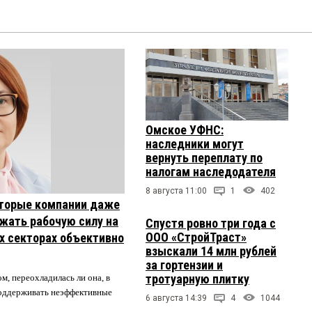
Омское УФНС:
наследники могут
вернуть переплату по
налогам наследодателя
8 августа 11:00
1
402
торые компании даже
жать рабочую силу на
Спустя ровно три года с
ООО «СтройТраст»
их секторах объективно
взыскали 14 млн рублей
за гортензии и
тротуарную плитку
м, переохладилась ли она, в
 поддерживать неэффективные
6 августа 14:39
4
1044