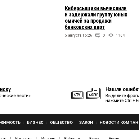
Киберсыщики вычислили
и задержали группу юных
омичей за продажи
банковских карт
5 августа 16:26
0
1104
иску
Нашли ошибк
рческие вести»
Выделите фрагм
нажмите Ctrl + E
ЖИМОСТЬ
БИЗНЕС
ОБЩЕСТВО
ЗАКОН
НОВОСТИ КОМПАН
 кто
Интервью
Мнения
Рейтинги
Блоги
Архив