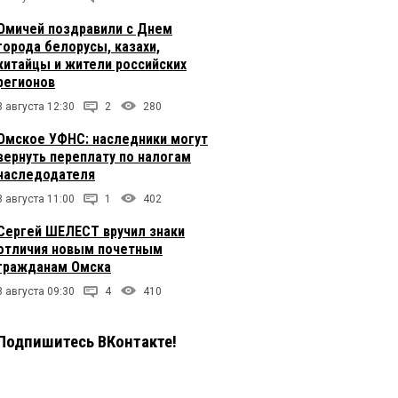
Омичей поздравили с Днем
города белорусы, казахи,
китайцы и жители российских
регионов
8 августа 12:30
2
280
Омское УФНС: наследники могут
вернуть переплату по налогам
наследодателя
8 августа 11:00
1
402
Сергей ШЕЛЕСТ вручил знаки
отличия новым почетным
гражданам Омска
8 августа 09:30
4
410
Подпишитесь ВКонтакте!