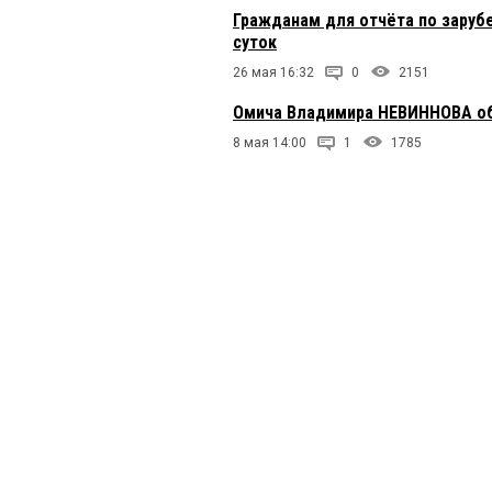
Гражданам для отчёта по заруб
суток
26 мая 16:32
0
2151
Омича Владимира НЕВИННОВА обв
8 мая 14:00
1
1785