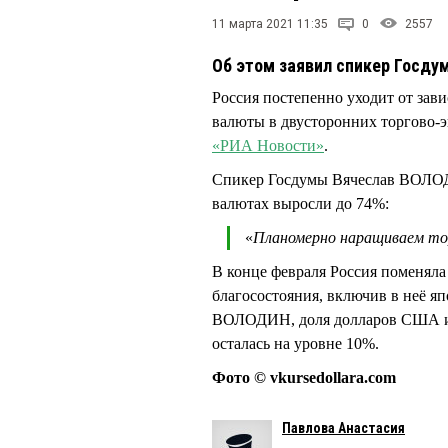
11 марта 2021 11:35
0
2557
Об этом заявил спикер Госд
Россия постепенно уходит от зав
валюты в двусторонних торгово-э
«РИА Новости»
.
Спикер Госдумы Вячеслав ВОЛОД
валютах выросли до 74%:
«
Планомерно наращиваем тор
В конце февраля Россия поменял
благосостояния, включив в неё я
ВОЛОДИН, доля долларов США и е
осталась на уровне 10%.
Фото © vkursedollara.com
Павлова Анастасия