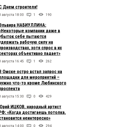
С Днем строителя!
8 августа 18:00
1
190
Эльвира НАБИУЛЛИНА:
«Некоторые компании даже в
убыток себе пытаются
удержать рабочую силу на
производствах, хотя спрос в их
секторах объективно падает»
8 августа 16:45
1
262
В Омске остро встал запрос на
площадки для мероприятий –
нужно что-то кроме Любинского
проспекта
8 августа 15:30
0
429
Юрий ИЦКОВ, народный артист
РФ: «Когда достигаешь потолка,
становится неинтересно»
8 августа 14:00
0
294