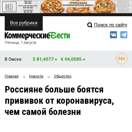
Все рубрики
Поиск по сайту
ПОЛИТИКА
Свежий выпуск
Медиа
ФИНАНСЫ
Пятница, 7 Августа
Кто есть кто
НЕДВИЖИМОСТЬ
В Омске:
$ 81,4077
€ 94,0585
Интервью
БИЗНЕС
Главная
→
Новости
→
Общество
Мнения
ОБЩЕСТВО
Россияне больше боятся
Рейтинги
ЗАКОН
прививок от коронавируса,
Блоги
НОВОСТИ КОМПАНИЙ
чем самой болезни
Архив
ПРОИСШЕСТВИЯ