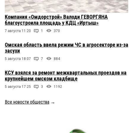
Компания «Омдорстрой» Валоди ГЕВОРГЯНА
благоустроила площадь у КДЦ «Иртыш»
7 августа 11:20
1
370
Омская область ввела режим ЧС в агросекторе из-за
засухи
5 августа 18:07
7
884
КСУ взялся за ремонт межквартальных проездов на
крупнейшем омском кладбище
5 августа 17:25
3
1192
Все новости общества
→