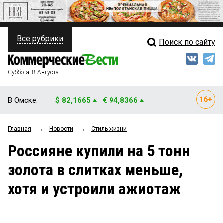
Все рубрики
Поиск по сайту
ПОЛИТИКА
Свежий выпуск
Медиа
ФИНАНСЫ
Суббота, 8 Августа
Кто есть кто
НЕДВИЖИМОСТЬ
В Омске:
$ 82,1665
€ 94,8366
Интервью
БИЗНЕС
Главная
→
Новости
→
Стиль жизни
Мнения
ОБЩЕСТВО
Россияне купили на 5 тонн
Рейтинги
ЗАКОН
золота в слитках меньше,
Блоги
НОВОСТИ КОМПАНИЙ
хотя и устроили ажиотаж
Архив
ПРОИСШЕСТВИЯ
СТИЛЬ ЖИЗНИ