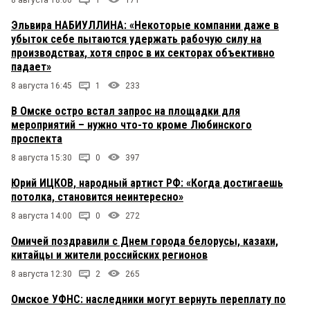
8 августа 18:00
1
171
Эльвира НАБИУЛЛИНА: «Некоторые компании даже в
убыток себе пытаются удержать рабочую силу на
производствах, хотя спрос в их секторах объективно
падает»
8 августа 16:45
1
233
В Омске остро встал запрос на площадки для
мероприятий – нужно что-то кроме Любинского
проспекта
8 августа 15:30
0
397
Юрий ИЦКОВ, народный артист РФ: «Когда достигаешь
потолка, становится неинтересно»
8 августа 14:00
0
272
Омичей поздравили с Днем города белорусы, казахи,
китайцы и жители российских регионов
8 августа 12:30
2
265
Омское УФНС: наследники могут вернуть переплату по