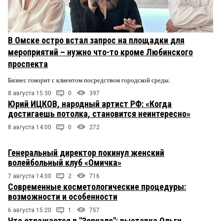
В Омске остро встал запрос на площадки для
мероприятий – нужно что-то кроме Любинского
проспекта
Бизнес говорит с клиентом посредством городской среды.
8 августа 15:30
0
397
Юрий ИЦКОВ, народный артист РФ: «Когда
достигаешь потолка, становится неинтересно»
8 августа 14:00
0
272
Генеральный директор покинул женский
волейбольный клуб «Омичка»
7 августа 14:00
2
716
Современные косметологические процедуры:
возможности и особенности
6 августа 15:20
1
757
Что отражается в "Зеркале": выставка Ольги