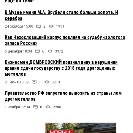
Еще по теме
В Музее имени М.А. Врубеля стало больше золота. И
серебра
24 октября 15:00
2
1911
Как Чехословацкий корпус повлиял на судьбу «золотого
запаса России»
6 декабря 18:34
6
3372
Бизнесмен ДОМБРОВСКИЙ признал вину в нарушении
правил сдачи государству с 2018 года драгоценных
металлов
21 июня 15:02
1
3213
Правительство РФ запретило вывозить из страны лом
драгметаллов
1 ноября 12:34
0
2288