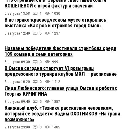
КОШЕЛЕВОЙ с игрой фактур и значений
5 августа 13:58
1
1030
В историко-краеведческом музее открылась
выставка «Как рос и строился город Омск»
5 августа 12:40
5
1237
Названы победители Фестиваля стритбола среди
109 команд в семи категориях
5 августа 09:30
0
999
В Омске сегодня стартует VI розыгрыш
предсезонного турнира клубов МХЛ — расписание
3 августа 10:20
0
1412
Лица Любинского: главная улица Омска в работах
Георгия КИЧИГИНА
3 августа 09:40
5
1857
Книжный клуб. «Техника рассказана человеком,
который ее создает»: Вадим ОХОТНИКОВ «На грани
возможного»
2 августа 23:00
0
1485