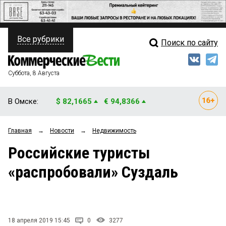
Все рубрики
Поиск по сайту
ПОЛИТИКА
Свежий выпуск
Медиа
ФИНАНСЫ
Суббота, 8 Августа
Кто есть кто
НЕДВИЖИМОСТЬ
В Омске:
$ 82,1665
€ 94,8366
Интервью
БИЗНЕС
Главная
→
Новости
→
Недвижимость
Мнения
ОБЩЕСТВО
Российские туристы
Рейтинги
ЗАКОН
«распробовали» Суздаль
Блоги
НОВОСТИ КОМПАНИЙ
Архив
ПРОИСШЕСТВИЯ
18 апреля 2019 15:45
0
3277