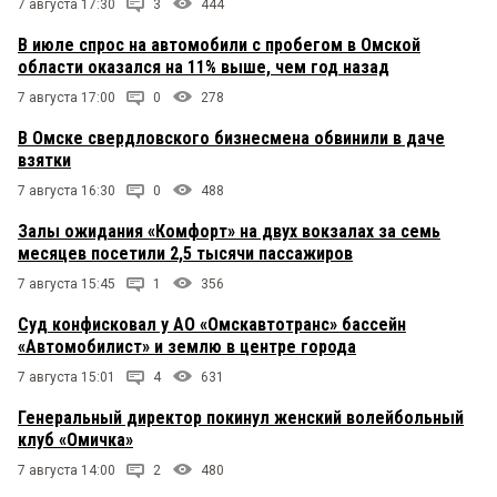
7 августа 17:30
3
444
В июле спрос на автомобили с пробегом в Омской
области оказался на 11% выше, чем год назад
7 августа 17:00
0
278
В Омске свердловского бизнесмена обвинили в даче
взятки
7 августа 16:30
0
488
Залы ожидания «Комфорт» на двух вокзалах за семь
месяцев посетили 2,5 тысячи пассажиров
7 августа 15:45
1
356
Суд конфисковал у АО «Омскавтотранс» бассейн
«Автомобилист» и землю в центре города
7 августа 15:01
4
631
Генеральный директор покинул женский волейбольный
клуб «Омичка»
7 августа 14:00
2
480