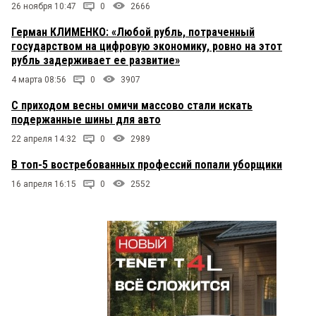
26 ноября 10:47
0
2666
Герман КЛИМЕНКО: «Любой рубль, потраченный
государством на цифровую экономику, ровно на этот
рубль задерживает ее развитие»
4 марта 08:56
0
3907
С приходом весны омичи массово стали искать
подержанные шины для авто
22 апреля 14:32
0
2989
В топ-5 востребованных профессий попали уборщики
16 апреля 16:15
0
2552