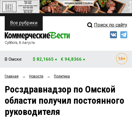
Все рубрики
Поиск по сайту
ПОЛИТИКА
Свежий выпуск
Медиа
ФИНАНСЫ
Суббота, 8 Августа
Кто есть кто
НЕДВИЖИМОСТЬ
В Омске:
$ 82,1665
€ 94,8366
Интервью
БИЗНЕС
Главная
→
Новости
→
Политика
Мнения
ОБЩЕСТВО
Росздравнадзор по Омской
Рейтинги
ЗАКОН
области получил постоянного
Блоги
НОВОСТИ КОМПАНИЙ
руководителя
Архив
ПРОИСШЕСТВИЯ