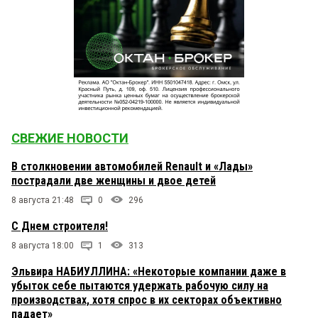
СВЕЖИЕ НОВОСТИ
В столкновении автомобилей Renault и «Лады»
пострадали две женщины и двое детей
8 августа 21:48
0
296
С Днем строителя!
8 августа 18:00
1
313
Эльвира НАБИУЛЛИНА: «Некоторые компании даже в
убыток себе пытаются удержать рабочую силу на
производствах, хотя спрос в их секторах объективно
падает»