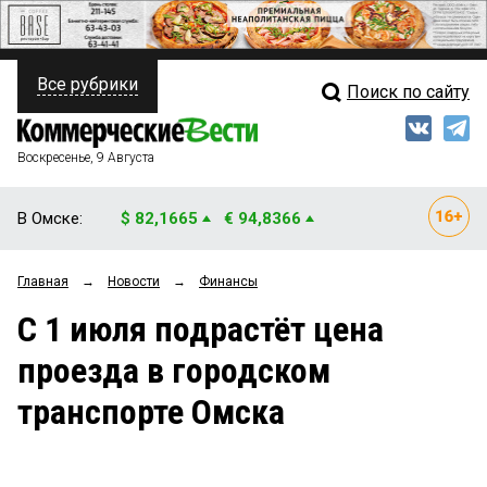
Все рубрики
Поиск по сайту
ПОЛИТИКА
Свежий выпуск
Медиа
ФИНАНСЫ
Воскресенье, 9 Августа
Кто есть кто
НЕДВИЖИМОСТЬ
В Омске:
$ 82,1665
€ 94,8366
Интервью
БИЗНЕС
Главная
→
Новости
→
Финансы
Мнения
ОБЩЕСТВО
С 1 июля подрастёт цена
Рейтинги
ЗАКОН
проезда в городском
Блоги
НОВОСТИ КОМПАНИЙ
транспорте Омска
Архив
ПРОИСШЕСТВИЯ