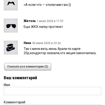
«А если что — отключим газ»))
Житель
1 июля 2020 в 17:57:
Еще ЖКХ лапку протянет
Нина
30 июня 2020 в 23:26:
Так с меня весь июнь брали по карте
25р,кондуктор сказала,что акция закончилась.
113
30 июня 2020 в 19:46:
Показать все комментарии (5)
Пассажир,ты уверен,что сегодня с тебя списали
25? Это на билете написано,в в СМС-ке 20.
Ваш комментарий
Имя
Пассажир
30 июня 2020 в 19:01:
Сегодня уже проезд стоит 25 рублей, а 1 июля
наступит только завтра.
Комментарий