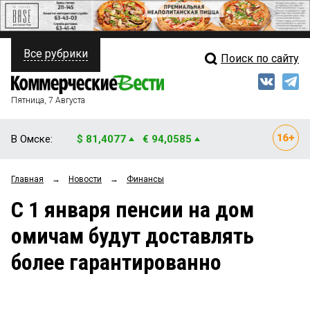
Все рубрики
Поиск по сайту
ПОЛИТИКА
Свежий выпуск
Медиа
ФИНАНСЫ
Пятница, 7 Августа
Кто есть кто
НЕДВИЖИМОСТЬ
В Омске:
$ 81,4077
€ 94,0585
Интервью
БИЗНЕС
Главная
→
Новости
→
Финансы
Мнения
ОБЩЕСТВО
С 1 января пенсии на дом
Рейтинги
ЗАКОН
омичам будут доставлять
Блоги
НОВОСТИ КОМПАНИЙ
более гарантированно
Архив
ПРОИСШЕСТВИЯ