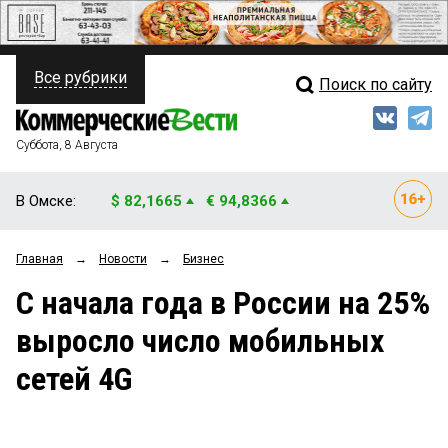
Все рубрики
Поиск по сайту
ПОЛИТИКА
Свежий выпуск
Медиа
ФИНАНСЫ
Суббота, 8 Августа
Кто есть кто
НЕДВИЖИМОСТЬ
В Омске:
$ 82,1665
€ 94,8366
Интервью
БИЗНЕС
Главная
→
Новости
→
Бизнес
Мнения
ОБЩЕСТВО
С начала года в России на 25%
Рейтинги
ЗАКОН
выросло число мобильных
Блоги
НОВОСТИ КОМПАНИЙ
сетей 4G
Архив
ПРОИСШЕСТВИЯ