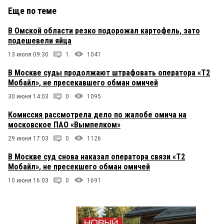
Еще по теме
В Омской области резко подорожал картофель, зато
подешевели яйца
13 июля 09:30
1
1041
В Москве суды продолжают штрафовать оператора «Т2
Мобайл», не пресекавшего обман омичей
30 июня 14:03
0
1095
Комиссия рассмотрела дело по жалобе омича на
московское ПАО «Вымпелком»
29 июня 17:03
0
1126
В Москве суд снова наказал оператора связи «Т2
Мобайл», не пресекшего обман омичей
10 июня 16:03
0
1691