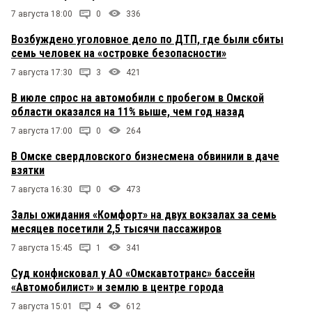
7 августа 18:00
0
336
Возбуждено уголовное дело по ДТП, где были сбиты
семь человек на «островке безопасности»
7 августа 17:30
3
421
В июле спрос на автомобили с пробегом в Омской
области оказался на 11% выше, чем год назад
7 августа 17:00
0
264
В Омске свердловского бизнесмена обвинили в даче
взятки
7 августа 16:30
0
473
Залы ожидания «Комфорт» на двух вокзалах за семь
месяцев посетили 2,5 тысячи пассажиров
7 августа 15:45
1
341
Суд конфисковал у АО «Омскавтотранс» бассейн
«Автомобилист» и землю в центре города
7 августа 15:01
4
612