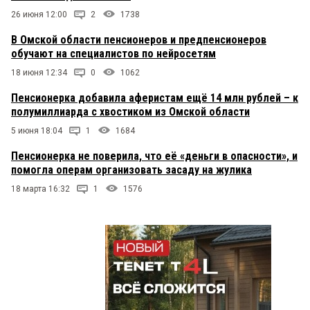
26 июня 12:00
2
1738
В Омской области пенсионеров и предпенсионеров
обучают на специалистов по нейросетям
18 июня 12:34
0
1062
Пенсионерка добавила аферистам ещё 14 млн рублей – к
полумиллиарда с хвостиком из Омской области
5 июня 18:04
1
1684
Пенсионерка не поверила, что её «деньги в опасности», и
помогла операм организовать засаду на жулика
18 марта 16:32
1
1576