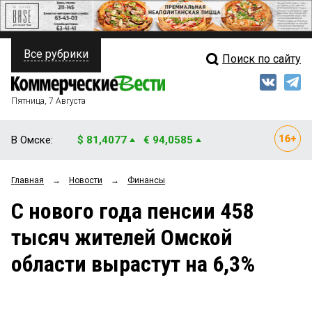
Все рубрики
Поиск по сайту
ПОЛИТИКА
Свежий выпуск
Медиа
ФИНАНСЫ
Пятница, 7 Августа
Кто есть кто
НЕДВИЖИМОСТЬ
В Омске:
$ 81,4077
€ 94,0585
Интервью
БИЗНЕС
Главная
→
Новости
→
Финансы
Мнения
ОБЩЕСТВО
С нового года пенсии 458
Рейтинги
ЗАКОН
тысяч жителей Омской
Блоги
НОВОСТИ КОМПАНИЙ
области вырастут на 6,3%
Архив
ПРОИСШЕСТВИЯ