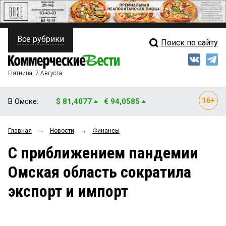
Все рубрики
Поиск по сайту
ПОЛИТИКА
Свежий выпуск
Медиа
ФИНАНСЫ
Пятница, 7 Августа
Кто есть кто
НЕДВИЖИМОСТЬ
В Омске:
$ 81,4077
€ 94,0585
Интервью
БИЗНЕС
Главная
→
Новости
→
Финансы
Мнения
ОБЩЕСТВО
С приближением пандемии
Рейтинги
ЗАКОН
Омская область сократила
Блоги
НОВОСТИ КОМПАНИЙ
экспорт и импорт
Архив
ПРОИСШЕСТВИЯ