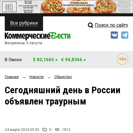
Все рубрики
Поиск по сайту
ПОЛИТИКА
Свежий выпуск
Медиа
ФИНАНСЫ
Воскресенье, 9 Августа
Кто есть кто
НЕДВИЖИМОСТЬ
В Омске:
$ 82,1665
€ 94,8366
Интервью
БИЗНЕС
Главная
→
Новости
→
Общество
Мнения
ОБЩЕСТВО
Сегодняшний день в России
Рейтинги
ЗАКОН
объявлен траурным
Блоги
НОВОСТИ КОМПАНИЙ
Архив
ПРОИСШЕСТВИЯ
24 марта 2024 09:00
0
1813