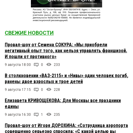
СВЕЖИЕ НОВОСТИ
Провал-шоу от Семена СОКУРА: «Мы приобрели
негативный опыт того, как нельзя управлять франшизой.
И пошли от противного»
9 августа 18:00
0
233
В столкновении «ВАЗ-2115» и «Нивы» один человек погиб,
ранены двое взрослых и трое детей
9 августа 17:15
0
228
Елизавета КРИВОЩЕКОВА: Для Москвы все праздники
едины
9 августа 16:30
1
235
Провал-шоу от Игоря ДОРОХИНА: «Сотрудница аэропорта
совершенно серьезно спросила: «С какой целью вы