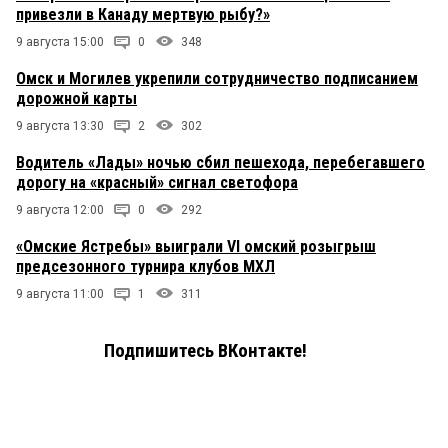
привезли в Канаду мертвую рыбу?»
9 августа 15:00
0
348
Омск и Могилев укрепили сотрудничество подписанием
дорожной карты
9 августа 13:30
2
302
Водитель «Лады» ночью сбил пешехода, перебегавшего
дорогу на «красный» сигнал светофора
9 августа 12:00
0
292
«Омские Ястребы» выиграли VI омский розыгрыш
предсезонного турнира клубов МХЛ
9 августа 11:00
1
311
Подпишитесь ВКонтакте!