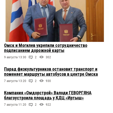
Омск и Могилев укрепили сотрудничество
подписанием дорожной карты
9 августа 13:30
2
302
Парад физкультурников остановит транспорт и
поменяет маршруты автобусов в центре Омска
7 августа 13:20
2
930
Компания «Омдорстрой» Валоди ГЕВОРГЯНА
благоустроила площадь у КДЦ «Иртыш»
7 августа 11:20
2
922