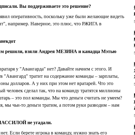
писали. Вы поддерживаете это решение?
оявил оперативность, поскольку уже были желающие видеть
т", например. Наверное, это плюс, что РЖИГА в
анекдот
рям решили, взяли Андрея МЕЗИНА и канадца Мэтью
ратаря у "Авангарда" нет? Давайте начнем с этого. И
тв "Авангард" тратит на содержание команды – зарплаты,
оны долларов. А у них при этом нет вратарей. Что это
ый человек сделал так, что на команду тратятся миллионы
ратарь – это пол команды. Мы что деньги считать не умеем?
, мы чьи-то деньги тратим, а потом руки разводим – нам
у ЛАССИЛОЙ не угадали.
нет. Если берете игрока в команду, нужно знать его