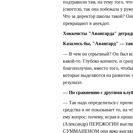
подтравили там, на тему того, ч
(смеется), так она побежала у ру
Что за директор школы такой? Он
превращают в анекдот.
Хоккеисты "Авангарда" дегра
Казалось бы, "Авангард" — та
— В чем он серьезный? Он был ко
какой-то. Глубоко копните, и сра
благополучии, вместо того, чтобы
которые выделяются на развитие 
результат.
— По сравнению с другими клуб
— Так надо определиться с причи
средства и не показывает то, на
ему вопрос: почему, играя в про
(Александр) ПЕРЕЖОГИН выглядел
СУММАНЕНОМ они ярко выглядели