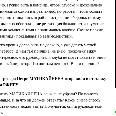
нно. Нужно быть в команде, чтобы глубоко и досконально
анимались одной направленностью работы, чтобы создать
колько занимались игрой в построении обороны, потому
е имеет особое значение реализация большинства и умение
этими компонентами не занимались вообще. Самые плохие
вангард» показывает во взаимодействии.
го уровня долго быть не должно, а уже девять матчей
перебор. В чем там причина, не знаю, поскольку вижу
тересное, что руководители клуба не могут сказать ничего
тивный директор. Что они там делают?! В чем причина?
го тренера Петри МАТИКАЙНЕНА отправили в отставку
ша РЖИГУ.
Почему МАТИКАЙНЕНА раньше не убрали? Получается,
анде, и за что он должен отвечать? Какой с него спрос?
ственность может взять? Получается, опять руководители
ты.