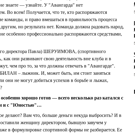
не знаете — узнайте. У "Авангарда" нет
м. Во всем! Получается, что те, кто распоряжаются
ие команды, и право вмешаться в правильность процесса
ругим, но результата нет. Команда должна радовать народ,
ам не особенно профессионально распоряжаются средствами,
ного директора Павла) ШЕРУИМОВА, (спортивного
как они развивают свою деятельность вне клуба и в
жут, чем про то, за что должны отвечать в "Авангарде".
ЛАН – лыжник. И, может быть, им стоит заняться
и они не могут добиться успехов в борьбе и лыжах,
?
особенно хорошо готов — всего несколько раз катался с
ии и с "Юностью"…
ое делают? Вам что, больше деньги некуда выбросить? И в
 Поставили женщину директором, бывшую завучем у
е в формулировке спортивной формы не разбирается. Ее