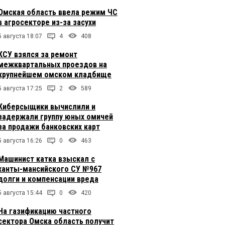
Омская область ввела режим ЧС
в агросекторе из-за засухи
5 августа 18:07
4
408
КСУ взялся за ремонт
межквартальных проездов на
крупнейшем омском кладбище
5 августа 17:25
2
589
Киберсыщики вычислили и
задержали группу юных омичей
за продажи банковских карт
5 августа 16:26
0
463
Машинист катка взыскал с
ханты-мансийского СУ №967
долги и компенсации вреда
5 августа 15:44
0
420
На газификацию частного
сектора Омска область получит