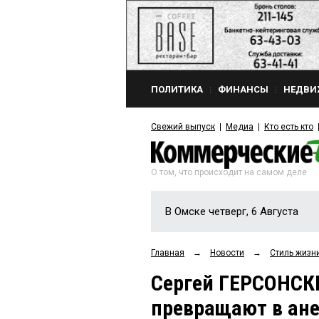
ПОЛИТИКА
ФИНАНСЫ
НЕДВИ
Свежий выпуск
Медиа
Кто есть кто
О том, что происходит на самом деле
В Омске четверг, 6 Августа
Главная
→
Новости
→
Стиль жизн
Сергей ГЕРСОНСКИ
превращают в ан