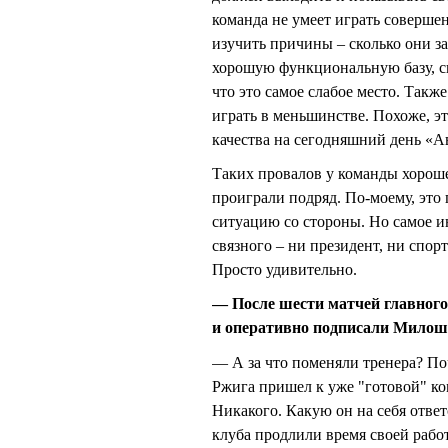
команда не умеет играть соверше
изучить причины – сколько они з
хорошую функциональную базу, с
что это самое слабое место. Такж
играть в меньшинстве. Похоже, 
качества на сегодняшний день «А
Таких провалов у команды хороше
проиграли подряд. По-моему, это 
ситуацию со стороны. Но самое ин
связного – ни президент, ни спор
Просто удивительно.
— После шести матчей главно
и оперативно подписали Мило
— А за что поменяли тренера? 
Ржига пришел к уже "готовой" ком
Никакого. Какую он на себя ответ
клуба продлили время своей рабо