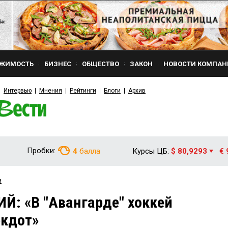
ЖИМОСТЬ
БИЗНЕС
ОБЩЕСТВО
ЗАКОН
НОВОСТИ КОМПАН
Интервью
Мнения
Рейтинги
Блоги
Архив
Пробки:
4
балла
Курсы ЦБ:
$ 80,9293
€ 
и
Й: «В "Авангарде" хоккей
екдот»