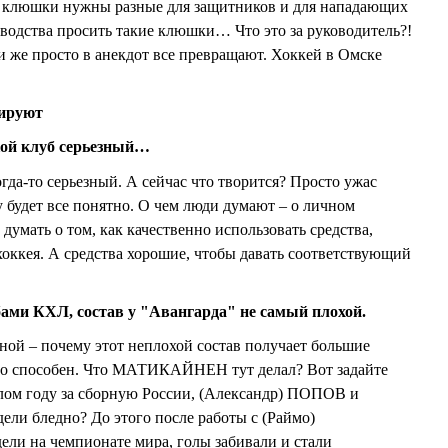
то клюшки нужны разные для защитников и для нападающих
ководства просить такие клюшки… Что это за руководитель?!
и же просто в анекдот все превращают. Хоккей в Омске
дируют
кой клуб серьезный…
гда-то серьезный. А сейчас что творится? Просто ужас
зу будет все понятно. О чем люди думают – о личном
 думать о том, как качественно использовать средства,
хоккея. А средства хорошие, чтобы давать соответствующий
ами КХЛ, состав у "Авангарда" не самый плохой.
ной – почему этот неплохой состав получает большие
 что способен. Что МАТИКАЙНЕН тут делал? Вот задайте
шлом году за сборную России, (Александр) ПОПОВ и
и бледно? До этого после работы с (Раймо)
 на чемпионате мира, голы забивали и стали