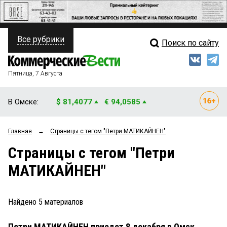
Все рубрики
Поиск по сайту
ПОЛИТИКА
Свежий выпуск
Медиа
ФИНАНСЫ
Пятница, 7 Августа
Кто есть кто
НЕДВИЖИМОСТЬ
В Омске:
$ 81,4077
€ 94,0585
Интервью
БИЗНЕС
Главная
→
Страницы c тегом "Петри МАТИКАЙНЕН"
Мнения
ОБЩЕСТВО
Страницы c тегом "Петри
Рейтинги
ЗАКОН
МАТИКАЙНЕН"
Блоги
НОВОСТИ КОМПАНИЙ
Архив
Найдено
5
материалов
ПРОИСШЕСТВИЯ
Петри МАТИКАЙНЕН приедет 8 декабря в Омск
СТИЛЬ ЖИЗНИ