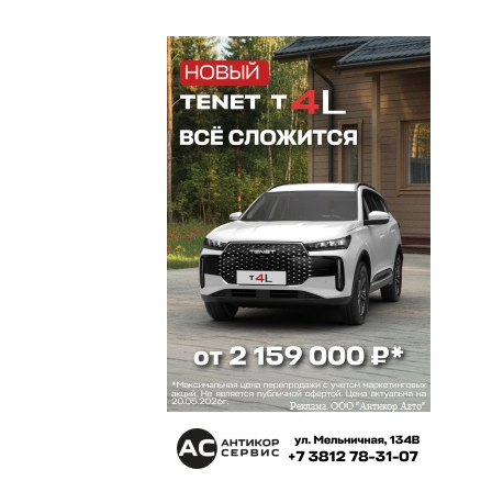
Омич
11 мая 2025 в 11:07:
При таких прибылях можно даже один кран
китайский купить и с него лапшу на уши
разбрасывать.
Олег Лизгунов
11 мая 2025 в 09:42:
«Сергей САНДУЛОВ построит в Омске завод по
производству судов класса «река-море»»
Умиляют заголовки заметок. «Построит». Дай
Бог, конечно. НО. Алексей Быков, Вам ли не знать.
Цитата из Бориса Натановича Стругацкого.
«Никогда не говори — сделаю. Говори —
СДЕЛАЛ». Не дословно конечно, но смысл тот.