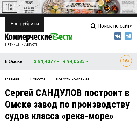
Все рубрики
Поиск по сайту
ПОЛИТИКА
Свежий выпуск
Медиа
ФИНАНСЫ
Пятница, 7 Августа
Кто есть кто
НЕДВИЖИМОСТЬ
В Омске:
$ 81,4077
€ 94,0585
Интервью
БИЗНЕС
Главная
→
Новости
→
Новости компаний
Мнения
ОБЩЕСТВО
Сергей САНДУЛОВ построит в
Рейтинги
ЗАКОН
Омске завод по производству
Блоги
НОВОСТИ КОМПАНИЙ
судов класса «река-море»
Архив
ПРОИСШЕСТВИЯ