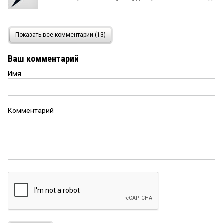
Светлана
12 мая 2025 в 11:38:
Показать все комментарии (13)
Дай-ка Бог. Мы только за. Городу нужны рабочие
места.
Ваш комментарий
Имя
Реалист
12 мая 2025 в 07:18:
Остап Бендер вел себя честнее и говорил
больше правды о будущем Нью -Васюков
Комментарий
Омск-мусор
11 мая 2025 в 22:52:
Работать кто на этом заводе будет?! Клоуняры
55
11 мая 2025 в 21:21:
Если только китайцы это всё сделают. Местные
только языком молоть да совещаться.
Горожанин
11 мая 2025 в 15:28: