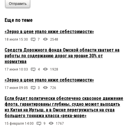
Отправить
Площадка для перевозки грузов, и суда,
почувствуйте как говорится разницу.
Еще по теме
Федя
11 мая 2025 в 12:17:
«Зерно в цене упало ниже себестоимости»
Маргарита, почём беоёшь за свои
оптимистические опусы?
18 июля 15:30
7
2548
Средств Дорожного фонда Омской области хватает на
Ильич
11 мая 2025 в 12:16:
работы по содержанию дорог на уровне 30% от
А что не космических барж сразу?Вы баланс
норматива
этого предприятия посмотрите!
17 июня 10:03
4
1928
Маргарита
11 мая 2025 в 11:32:
«Зерно в цене упало ниже себестоимости»
Вот опять цепляется к словам и мелочам Олег
17 июня 09:05
3
726
Лизгунов. Желание влезть во всё не дает покоя.
Оно понятно — его неудержимая энерния давно
Если будет политически обеспечено сквозное движение
никому не нужна, а выпускать ее куда-то надо. ))
флота, гарантированы глубины, судно может выходить
Но хочу заметить, что новости о намерениях
из Китая на Иртыш, а в Омске перегружаться на суда
ничуть не менее интересны, чем о сделанном
большего тоннажа класса «река-море»
(интересно ждать, следить). Это нормальная
форма подачи материала, если опустить всякие
15 февраля 14:00
9
1767
дурацкие философствования.