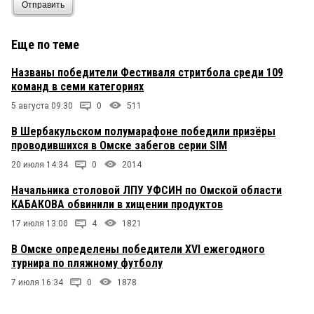
Отправить
Еще по теме
Названы победители Фестиваля стритбола среди 109
команд в семи категориях
5 августа 09:30
0
511
В Шербакульском полумарафоне победили призёры
проводившихся в Омске забегов серии SIM
20 июля 14:34
0
2014
Начальника столовой ЛПУ УФСИН по Омской области
КАБАКОВА обвинили в хищении продуктов
17 июля 13:00
4
1821
В Омске определены победители XVI ежегодного
турнира по пляжному футболу
7 июля 16:34
0
1878