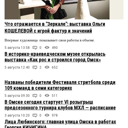
Что отражается в "Зеркале": выставка Ольги
КОШЕЛЕВОЙ с игрой фактур и значений
Впервые художница показывает свои работы в объеме.
5 августа 13:58
0
490
В историко-краеведческом музее открылась
выставка «Как рос и строился город Омск»
5 августа 12:40
2
652
Названы победители Фестиваля стритбола среди
109 команд в семи категориях
5 августа 09:30
0
511
В Омске сегодня стартует VI розыгрыш
предсезонного турнира клубов МХЛ — расписание
3 августа 10:20
0
978
Лица Любинского: главная улица Омска в работах
Георгия КИЧИГИНА