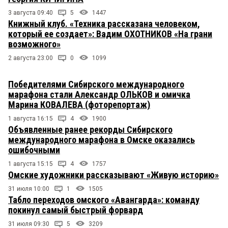
3 августа 09:40
5
1447
Книжный клуб. «Техника рассказана человеком,
который ее создает»: Вадим ОХОТНИКОВ «На грани
возможного»
2 августа 23:00
0
1099
Победителями Сибирского международного
марафона стали Александр ОЛЬКОВ и омичка
Марина КОВАЛЕВА (фоторепортаж)
1 августа 16:15
4
1900
Объявленные ранее рекорды Сибирского
международного марафона в Омске оказались
ошибочными
1 августа 15:15
4
1757
Омские художники рассказывают «Живую историю»
31 июля 10:00
1
1505
Табло переходов омского «Авангарда»: команду
покинул самый быстрый форвард
31 июля 09:30
5
3209