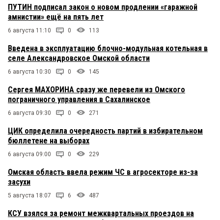
ПУТИН подписал закон о новом продлении «гаражной
амнистии» ещё на пять лет
6 августа 11:10
0
113
Введена в эксплуатацию блочно-модульная котельная в
селе Александровское Омской области
6 августа 10:30
0
145
Сергея МАХОРИНА сразу же перевели из Омского
пограничного управления в Сахалинское
6 августа 09:30
0
271
ЦИК определила очередность партий в избирательном
бюллетене на выборах
6 августа 09:00
0
229
Омская область ввела режим ЧС в агросекторе из-за
засухи
5 августа 18:07
6
487
КСУ взялся за ремонт межквартальных проездов на