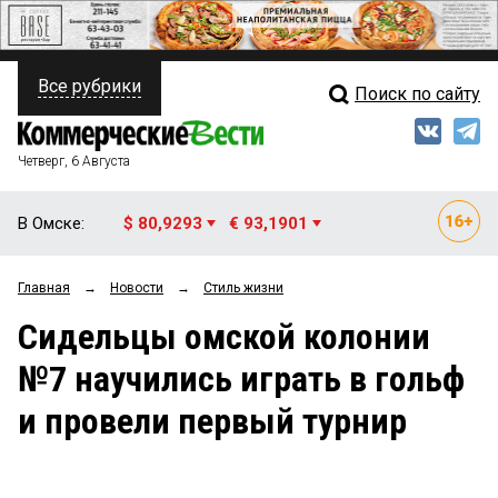
Все рубрики
Поиск по сайту
ПОЛИТИКА
Свежий выпуск
Медиа
ФИНАНСЫ
Четверг, 6 Августа
Кто есть кто
НЕДВИЖИМОСТЬ
В Омске:
$ 80,9293
€ 93,1901
Интервью
БИЗНЕС
Главная
→
Новости
→
Стиль жизни
Мнения
ОБЩЕСТВО
Сидельцы омской колонии
Рейтинги
ЗАКОН
№7 научились играть в гольф
Блоги
НОВОСТИ КОМПАНИЙ
и провели первый турнир
Архив
ПРОИСШЕСТВИЯ
СТИЛЬ ЖИЗНИ