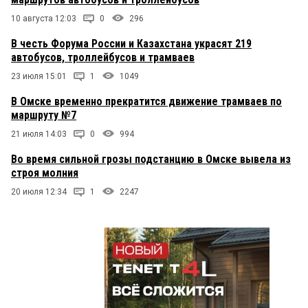
10 августа 12:03
0
296
В честь Форума России и Казахстана украсят 219
автобусов, троллейбусов и трамваев
23 июля 15:01
1
1049
В Омске временно прекратится движение трамваев по
маршруту №7
21 июля 14:03
0
994
Во время сильной грозы подстанцию в Омске вывела из
строя молния
20 июля 12:34
1
2247