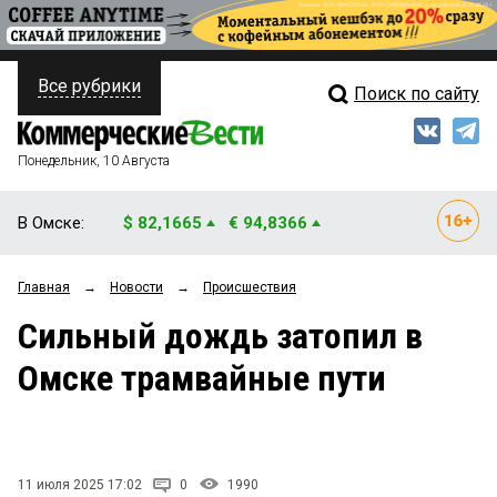
Все рубрики
Поиск по сайту
ПОЛИТИКА
Свежий выпуск
Медиа
ФИНАНСЫ
Понедельник, 10 Августа
Кто есть кто
НЕДВИЖИМОСТЬ
В Омске:
$ 82,1665
€ 94,8366
Интервью
БИЗНЕС
Главная
→
Новости
→
Происшествия
Мнения
ОБЩЕСТВО
Сильный дождь затопил в
Рейтинги
ЗАКОН
Омске трамвайные пути
Блоги
НОВОСТИ КОМПАНИЙ
Архив
ПРОИСШЕСТВИЯ
11 июля 2025 17:02
0
1990