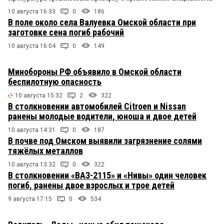
10 августа 16:33
0
186
В поле около села Валуевка Омской области при
заготовке сена погиб рабочий
10 августа 16:04
0
149
Минобороны РФ объявило в Омской области
беспилотную опасность
10 августа 15:32
2
322
В столкновении автомобилей Citroen и Nissan
ранены молодые водители, юноша и двое детей
10 августа 14:31
0
187
В почве под Омском выявили загрязнение солями
тяжёлых металлов
10 августа 13:32
0
322
В столкновении «ВАЗ-2115» и «Нивы» один человек
погиб, ранены двое взрослых и трое детей
9 августа 17:15
0
534