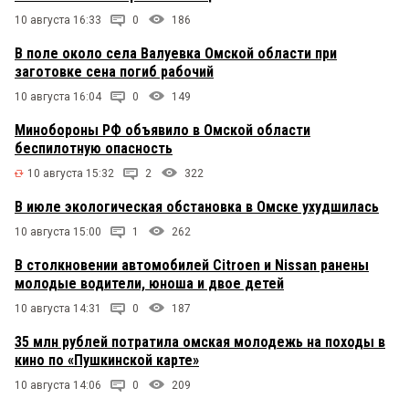
10 августа 16:33
0
186
В поле около села Валуевка Омской области при
заготовке сена погиб рабочий
10 августа 16:04
0
149
Минобороны РФ объявило в Омской области
беспилотную опасность
10 августа 15:32
2
322
В июле экологическая обстановка в Омске ухудшилась
10 августа 15:00
1
262
В столкновении автомобилей Citroen и Nissan ранены
молодые водители, юноша и двое детей
10 августа 14:31
0
187
35 млн рублей потратила омская молодежь на походы в
кино по «Пушкинской карте»
10 августа 14:06
0
209