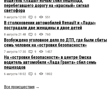
Водитель «Лады» ночью сбил пешехода,
перебегавшего дорогу на «красный» сигнал
светофора
9 августа 12:00
0
551
В столкновении автомобилей Renault и «Лады»
пострадали две женщины и двое детей
8 августа 21:48
0
760
Возбуждено уголовное дело по ДТП, где были сбиты
семь человек на «островке безопасности»
7 августа 17:30
9
1457
На «островке безопасности» в центре Омска
водитель автомобиля «Лада Гранта» сбил семь
пешеходов
6 августа 18:02
6
1802
Все происшествия
→