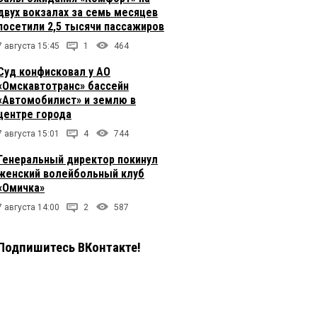
двух вокзалах за семь месяцев
посетили 2,5 тысячи пассажиров
7 августа 15:45
1
464
Суд конфисковал у АО
«Омскавтотранс» бассейн
«Автомобилист» и землю в
центре города
7 августа 15:01
4
744
Генеральный директор покинул
женский волейбольный клуб
«Омичка»
7 августа 14:00
2
587
Подпишитесь ВКонтакте!