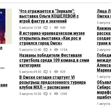
Что отражается в "Зеркале":
Лица Л
выставка Ольги КОШЕЛЕВОЙ с
Омска 
игрой фактур и значений
3 августа
Книжны
5 августа 13:58
1
949
В историко-краеведческом музее
расска
открылась выставка «Как рос и
создае
строился город Омск»
грани 
ул
5 августа 12:40
4
1154
2 августа
Названы победители Фестиваля
Победи
стритбола среди 109 команд в семи
междун
категориях
Алекса
по-
Марина
5 августа 09:30
0
929
В Омске сегодня стартует VI
1 августа
розыгрыш предсезонного турнира
Объявл
ские
клубов МХЛ — расписание
Сибирс
марафо
3 августа 10:20
0
1335
ошибо
1 августа