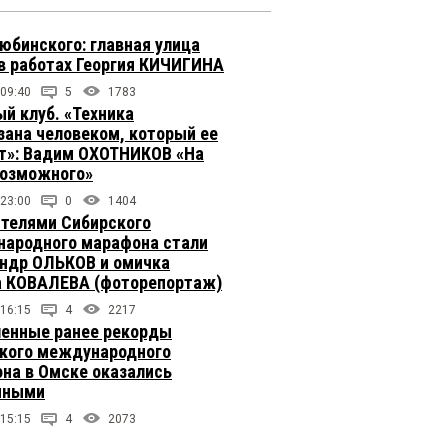
юбинского: главная улица
в работах Георгия КИЧИГИНА
 09:40
5
1783
й клуб. «Техника
зана человеком, который ее
т»: Вадим ОХОТНИКОВ «На
возможного»
 23:00
0
1404
телями Сибирского
ародного марафона стали
ндр ОЛЬКОВ и омичка
 КОВАЛЕВА (фоторепортаж)
 16:15
4
2217
енные ранее рекорды
кого международного
на в Омске оказались
чными
 15:15
4
2073