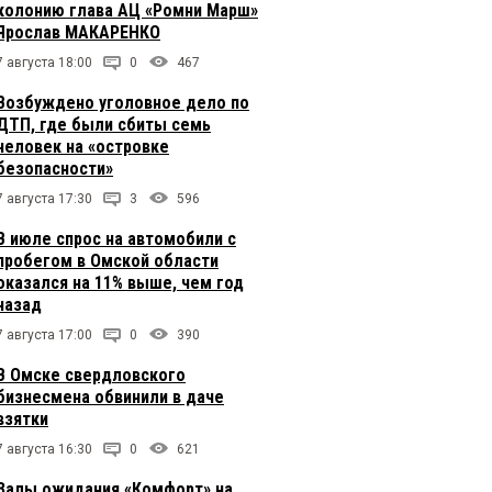
колонию глава АЦ «Ромни Марш»
Ярослав МАКАРЕНКО
7 августа 18:00
0
467
Возбуждено уголовное дело по
ДТП, где были сбиты семь
человек на «островке
безопасности»
7 августа 17:30
3
596
В июле спрос на автомобили с
пробегом в Омской области
оказался на 11% выше, чем год
назад
7 августа 17:00
0
390
В Омске свердловского
бизнесмена обвинили в даче
взятки
7 августа 16:30
0
621
Залы ожидания «Комфорт» на