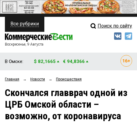
Все рубрики
Поиск по сайту
ПОЛИТИКА
Свежий выпуск
Медиа
ФИНАНСЫ
Воскресенье, 9 Августа
Кто есть кто
НЕДВИЖИМОСТЬ
В Омске:
$ 82,1665
€ 94,8366
Интервью
БИЗНЕС
Главная
→
Новости
→
Происшествия
Мнения
ОБЩЕСТВО
Скончался главврач одной из
Рейтинги
ЗАКОН
ЦРБ Омской области –
Блоги
НОВОСТИ КОМПАНИЙ
возможно, от коронавируса
Архив
ПРОИСШЕСТВИЯ