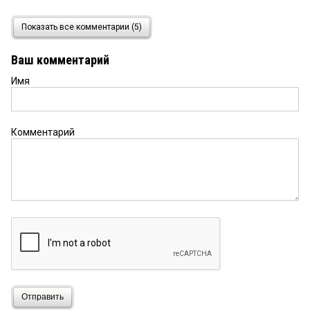
Петр Непервый
4 августа 2020 в 14:24:
Показать все комментарии (5)
Хороший человек ушёл из жизни земной.
Господи,прости ему вольные и невольные
Ваш комментарий
грехи,даруй ему царствие небесное!
Имя
Александр
4 августа 2020 в 12:07:
Имя нашей сегодняшней омской медицины
Бурков, Солдатова и компани
Комментарий
Отправить