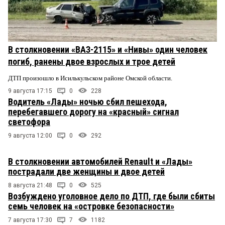
В столкновении «ВАЗ-2115» и «Нивы» один человек
погиб, ранены двое взрослых и трое детей
ДТП произошло в Исилькульском районе Омской области.
9 августа 17:15
0
228
Водитель «Лады» ночью сбил пешехода,
перебегавшего дорогу на «красный» сигнал
светофора
9 августа 12:00
0
292
В столкновении автомобилей Renault и «Лады»
пострадали две женщины и двое детей
8 августа 21:48
0
525
Возбуждено уголовное дело по ДТП, где были сбиты
семь человек на «островке безопасности»
7 августа 17:30
7
1182