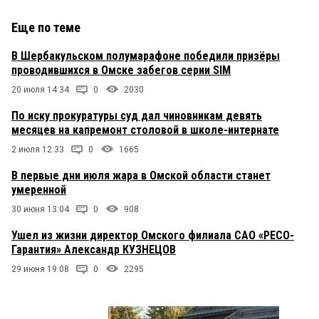
Еще по теме
В Шербакульском полумарафоне победили призёры
проводившихся в Омске забегов серии SIM
20 июля 14:34
0
2030
По иску прокуратуры суд дал чиновникам девять
месяцев на капремонт столовой в школе-интернате
2 июля 12:33
0
1665
В первые дни июля жара в Омской области станет
умеренной
30 июня 13:04
0
908
Ушел из жизни директор Омского филиала САО «РЕСО-
Гарантия» Александр КУЗНЕЦОВ
29 июня 19:08
0
2295