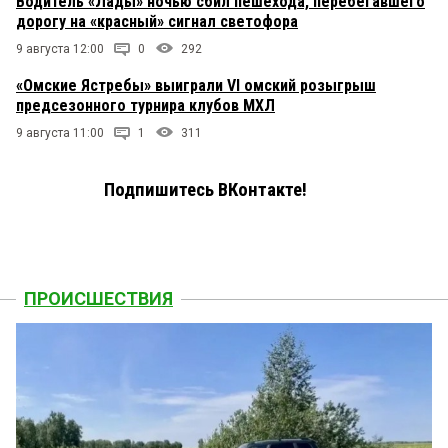
Водитель «Лады» ночью сбил пешехода, перебегавшего
дорогу на «красный» сигнал светофора
9 августа 12:00
0
292
«Омские Ястребы» выиграли VI омский розыгрыш
предсезонного турнира клубов МХЛ
9 августа 11:00
1
311
Подпишитесь ВКонтакте!
ПРОИСШЕСТВИЯ