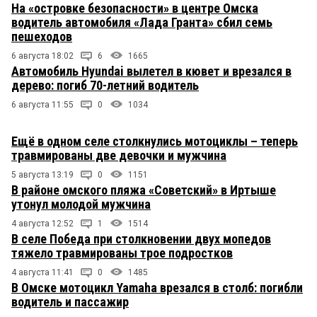
На «островке безопасности» в центре Омска
водитель автомобиля «Лада Гранта» сбил семь
пешеходов
6 августа 18:02
6
1665
Автомобиль Hyundai вылетел в кювет и врезался в
дерево: погиб 70-летний водитель
6 августа 11:55
0
1034
Ещё в одном селе столкнулись мотоциклы – теперь
травмированы две девочки и мужчина
5 августа 13:19
0
1151
В районе омского пляжа «Советский» в Иртыше
утонул молодой мужчина
4 августа 12:52
1
1514
В селе Победа при столкновении двух мопедов
тяжело травмированы трое подростков
4 августа 11:41
0
1485
В Омске мотоцикл Yamaha врезался в столб: погибли
водитель и пассажир