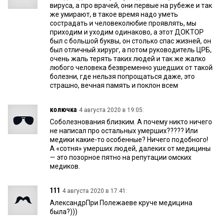
вируса, а про врачей, они первые на рубеже и так
же умирают, в такое время надо уметь
сострадать и человеколюбие проявлять, мы
приходим и уходим одинаково, а этот ДОКТОР
был с большой буквы, он столько спас жизней, он
был отличный хирург, а потом руководитель ЦРБ,
очень жаль терять таких людей и так же жалко
любого человека безвременно ушедших от такой
болезни, где нельзя попрощаться даже, это
страшно, вечная память и поклон всем
колючка
4 августа 2020 в 19:05:
Соболезнования близким. А почему никто ничего
не написал про остальных умерших????? Или
медики какие-то особенные? Ничего подобного!
А «сотня» умерших людей, далеких от медицины
— это позорное пятно на репутации омских
медиков.
111
4 августа 2020 в 17:41:
АлександрПри Полежаеве круче медицина
была?)))