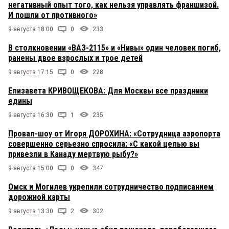
негативный опыт того, как нельзя управлять франшизой.
И пошли от противного»
9 августа 18:00
0
233
В столкновении «ВАЗ-2115» и «Нивы» один человек погиб,
ранены двое взрослых и трое детей
9 августа 17:15
0
228
Елизавета КРИВОЩЕКОВА: Для Москвы все праздники
едины
9 августа 16:30
1
235
Провал-шоу от Игоря ДОРОХИНА: «Сотрудница аэропорта
совершенно серьезно спросила: «С какой целью вы
привезли в Канаду мертвую рыбу?»
9 августа 15:00
0
347
Омск и Могилев укрепили сотрудничество подписанием
дорожной карты
9 августа 13:30
2
302