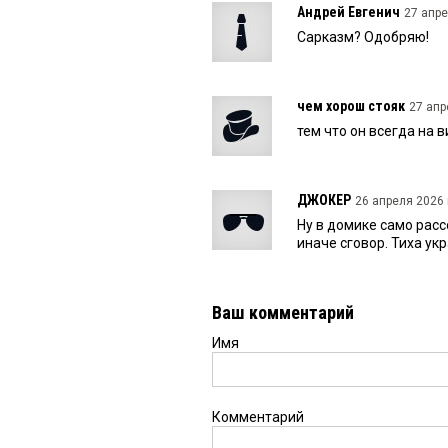
Андрей Евгенич
27 апре
Сарказм? Одобряю!
чем хорош стояк
27 апр
тем что он всегда на 
ДЖОКЕР
26 апреля 2026 
Ну в домике само рас
иначе сговор. Тиха ук
Ваш комментарий
Имя
Комментарий