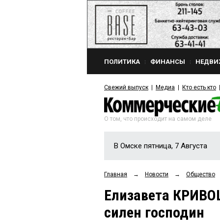
ПОЛИТИКА
ФИНАНСЫ
НЕДВИ
Свежий выпуск
Медиа
Кто есть кто
О том, что происходит на самом деле
В Омске пятница, 7 Августа
Главная
→
Новости
→
Общество
Елизавета КРИВО
силен господин