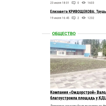
23 июля 18:01
0
1603
Елизавета КРИВОЩЕКОВА: Труды
19 июля 16:45
2
1232
ОБЩЕСТВО
Компания «Омдорстрой» Вал
благоустроила площадь у КД
Денежные средства были выделены по ф