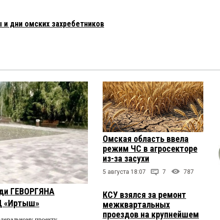
 и дни омских захребетников
Омская область ввела
режим ЧС в агросекторе
из-за засухи
5 августа 18:07
7
787
оди ГЕВОРГЯНА
КСУ взялся за ремонт
Ц «Иртыш»
межквартальных
проездов на крупнейшем
едеральному проекту