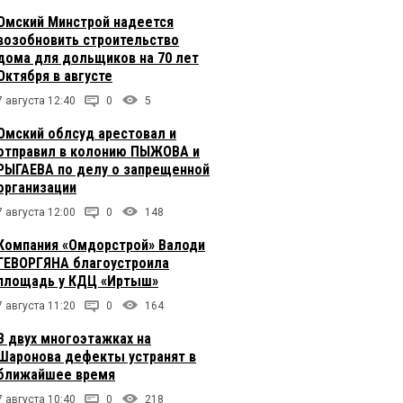
Омский Минстрой надеется
возобновить строительство
дома для дольщиков на 70 лет
Октября в августе
7 августа 12:40
0
5
Омский облсуд арестовал и
отправил в колонию ПЫЖОВА и
РЫГАЕВА по делу о запрещенной
организации
7 августа 12:00
0
148
Компания «Омдорстрой» Валоди
ГЕВОРГЯНА благоустроила
площадь у КДЦ «Иртыш»
7 августа 11:20
0
164
В двух многоэтажках на
Шаронова дефекты устранят в
ближайшее время
7 августа 10:40
0
218