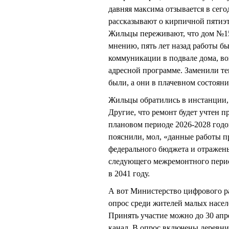
давняя максима отзывается в се
рассказывают о кирпичной пятиэ
Жильцы переживают, что дом №15
мнению, пять лет назад работы б
коммуникации в подвале дома, в
адресной программе. Заменили теп
были, а они в плачевном состояни
Жильцы обратились в инстанции, 
Другие, что ремонт будет учтен 
плановом периоде 2026-2028 годо
пояснили, мол, «данные работы п
федерального бюджета и отражены
следующего межремонтного перио
в 2041 году.
А вот Министерство цифрового р
опрос среди жителей малых насел
Принять участие можно до 30 апр
канал. В опрос включены деревни 