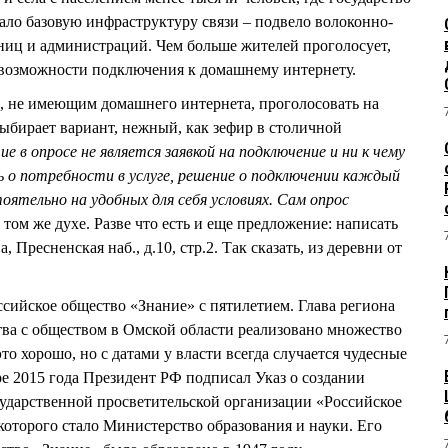
ало базовую инфраструктуру связи – подвело волоконно-
ниц и администраций. Чем больше жителей проголосует,
 возможности подключения к домашнему интернету.
, не имеющим домашнего интернета, проголосовать на
ыбирает вариант, нежный, как зефир в столичной
ие в опросе не является заявкой на подключение и ни к чему
ь о потребности в услуге, решение о подключении каждый
тельно на удобных для себя условиях. Сам опрос
 в том же духе. Разве что есть и еще предложение: написать
, Пресненская наб., д.10, стр.2. Так сказать, из деревни от
сийское общество «Знание» с пятилетием. Глава региона
ства с обществом в Омской области реализовано множество
то хорошо, но с датами у власти всегда случается чудесные
ре 2015 года Президент РФ подписал Указ о создании
ударственной просветительской организации «Российское
которого стало Министерство образования и науки. Его