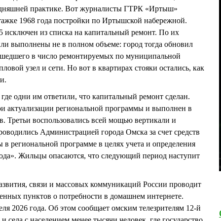
годняшней практике. Вот журналисты ГТРК «Иртыш»
тажке 1968 года постройки по Иртышской набережной.
 исключен из списка на капитальный ремонт. По их
ыли выполнены не в полном объеме: город тогда обновил
ошедшего в число ремонтируемых по муниципальной
ловой узел и сети. Но вот в квартирах стояки остались, как
и.
где одни им ответили, что капитальный ремонт сделан.
при актуализации региональной программы и выполнен в
в. Третьи воспользовались всей мощью вертикали и
роводились Администрацией города Омска за счет средств
 в региональной программе в целях учета и определения
да». Жильцы опасаются, что следующий период наступит
азвития, связи и массовых коммуникаций России проводит
енных пунктов о потребности в домашнем интернете.
еля 2026 года. Об этом сообщает омским телезрителям 12-й
и села с населением менее тысячи человек, где государство