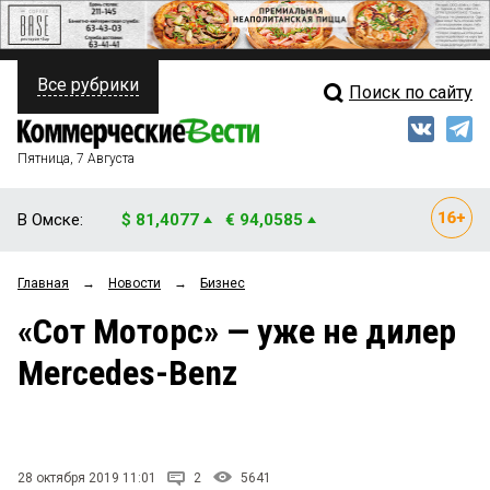
Все рубрики
Поиск по сайту
ПОЛИТИКА
Свежий выпуск
Медиа
ФИНАНСЫ
Пятница, 7 Августа
Кто есть кто
НЕДВИЖИМОСТЬ
В Омске:
$ 81,4077
€ 94,0585
Интервью
БИЗНЕС
Главная
→
Новости
→
Бизнес
Мнения
ОБЩЕСТВО
«Сот Моторс» — уже не дилер
Рейтинги
ЗАКОН
Mercedes-Benz
Блоги
НОВОСТИ КОМПАНИЙ
Архив
ПРОИСШЕСТВИЯ
28 октября 2019 11:01
2
5641