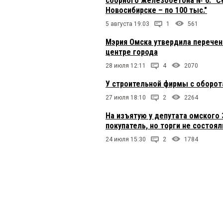
сборного железобетона № 6: "Се
Новосибирске – по 100 тыс."
5 августа 19:03
1
561
Мэрия Омска утвердила перечен
центре города
28 июля 12:11
4
2070
У строительной фирмы с оборот
27 июля 18:10
2
2264
На изъятую у депутата омского
покупатель, но торги не состоял
24 июля 15:30
2
1784