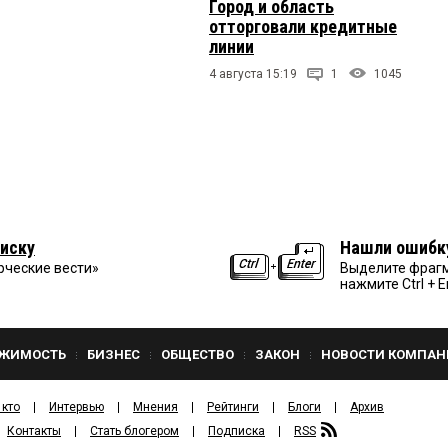
Город и область
отторговали кредитные
линии
4 августа 15:19
1
1045
иску
Нашли ошибк
рческие вести»
Выделите фрагм
нажмите Ctrl + E
ЖИМОСТЬ
БИЗНЕС
ОБЩЕСТВО
ЗАКОН
НОВОСТИ КОМПАН
 кто
Интервью
Мнения
Рейтинги
Блоги
Архив
Контакты
Стать блогером
Подписка
RSS