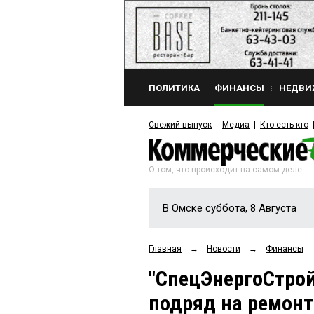
ПОЛИТИКА
ФИНАНСЫ
НЕДВИ
Свежий выпуск
Медиа
Кто есть кто
О том, что происходит на самом деле
В Омске суббота, 8 Августа
Главная
→
Новости
→
Финансы
"СпецЭнергоСтрой
подряд на ремонт