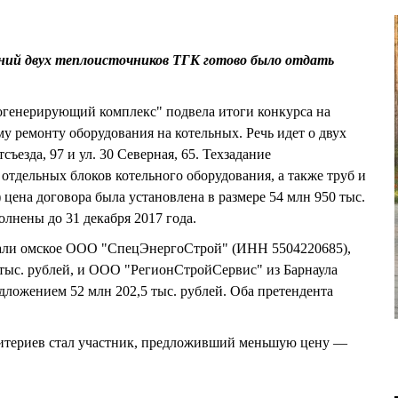
ений двух теплоисточников ТГК готово было отдать
генерирующий комплекс" подвела итоги конкурса на
у ремонту оборудования на котельных. Речь идет о двух
ъезда, 97 и ул. 30 Северная, 65. Техзадание
отдельных блоков котельного оборудования, а также труб и
 цена договора была установлена в размере 54 млн 950 тыс.
лнены до 31 декабря 2017 года.
одали омское ООО "СпецЭнергоСтрой" (ИНН 5504220685),
тыс. рублей, и ООО "РегионСтройСервис" из Барнаула
ложением 52 млн 202,5 тыс. рублей. Оба претендента
итериев стал участник, предложивший меньшую цену —