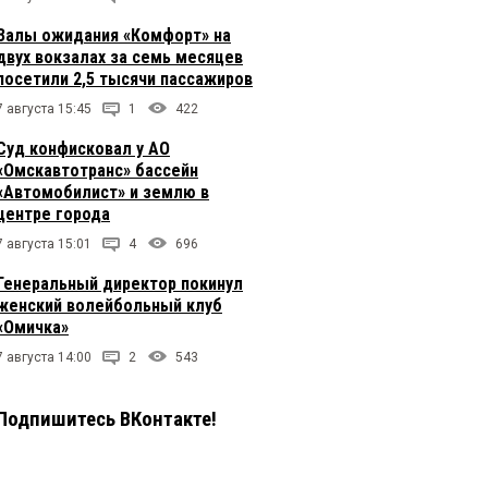
Залы ожидания «Комфорт» на
двух вокзалах за семь месяцев
посетили 2,5 тысячи пассажиров
7 августа 15:45
1
422
Суд конфисковал у АО
«Омскавтотранс» бассейн
«Автомобилист» и землю в
центре города
7 августа 15:01
4
696
Генеральный директор покинул
женский волейбольный клуб
«Омичка»
7 августа 14:00
2
543
Подпишитесь ВКонтакте!