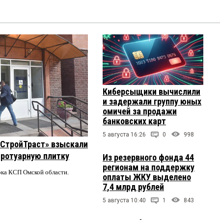
Киберсыщики вычислили
и задержали группу юных
омичей за продажи
банковских карт
5 августа 16:26
0
998
 «СтройТраст» взыскали
 тротуарную плитку
Из резервного фонда 44
регионам на поддержку
ерка КСП Омской области.
оплаты ЖКУ выделено
7,4 млрд рублей
5 августа 10:40
1
843