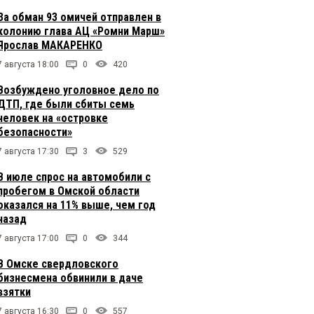
За обман 93 омичей отправлен в
колонию глава АЦ «Ромни Марш»
Ярослав МАКАРЕНКО
7 августа 18:00
0
420
Возбуждено уголовное дело по
ДТП, где были сбиты семь
человек на «островке
безопасности»
7 августа 17:30
3
529
В июле спрос на автомобили с
пробегом в Омской области
оказался на 11% выше, чем год
назад
7 августа 17:00
0
344
В Омске свердловского
бизнесмена обвинили в даче
взятки
7 августа 16:30
0
557