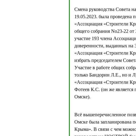
Смена руководства Совета н
19.05.2023. была проведена
«Ассоциация «Строители Кры
общего собрания No23-22 от 
участие 193 члена Ассоциаци
доверенности, выданных на 
«Ассоциация «Строители Кры
избрать председателем Сове
Участие в работе общих соб
только Бандорин Л.Е., но и
«Ассоциация «Строители Кр
Фотеев К.С. (он же является
Омске).
Всё вышеперечисленное позво
Омске была запланирована 
Крыма». В связи с чем можно