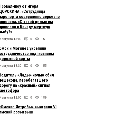
Провал-шоу от Игоря
ДОРОХИНА: «Сотрудница
аэропорта совершенно серьезно
спросила: «С какой целью вы
привезли в Канаду мертвую
рыбу?»
9 августа 15:00
0
15
Омск и Могилев укрепили
сотрудничество подписанием
дорожной карты
9 августа 13:30
0
155
Водитель «Лады» ночью сбил
пешехода, перебегавшего
дорогу на «красный» сигнал
светофора
9 августа 12:00
0
189
«Омские Ястребы» выиграли VI
омский розыгрыш