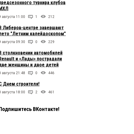
предсезонного турнира клубов
МХЛ
9 августа 11:00
1
212
В Либеров-центре завершают
лето "Летним калейдоскопом"
9 августа 09:30
0
229
В столкновении автомобилей
Renault и «Лады» пострадали
две женщины и двое детей
8 августа 21:48
0
446
С Днем строителя!
8 августа 18:00
2
461
Подпишитесь ВКонтакте!