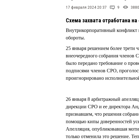
17 февраля 2024 20:37
9
388
Схема захвата отработана на
Внутрикорпоративный конфликт в
обороты.
25 января решением более трети 
внеочередного собрания членов С
было передано требование о пров
подписями членов СРО, проголос
проигнорировано исполнительно
26 января 8 арбитражный апелля
дирекции СРО и ее директора А
признавшем, что решения собрания
помощью кипы доверенностей усеч
Апелляция, опубликовавшая мотиви
только отменила это решение. Те