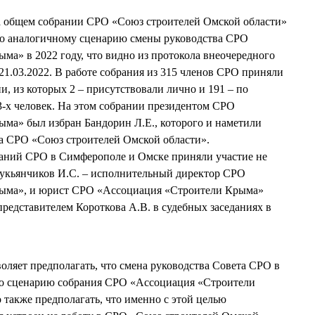
а общем собрании СРО «Союз строителей Омской области»
 по аналогичному сценарию смены руководства СРО
ма» в 2022 году, что видно из протокола внеочередного
21.03.2022. В работе собрания из 315 членов СРО приняли
и, из которых 2 – присутствовали лично и 191 – по
3-х человек. На этом собрании президентом СРО
ма» был избран Бандорин Л.Е., которого и наметили
та СРО «Союз строителей Омской области».
раний СРО в Симферополе и Омске приняли участие не
 Лукьянчиков И.С. – исполнительный директор СРО
ыма», и юрист СРО «Ассоциация «Строители Крыма»
 представителем Короткова А.В. в судебных заседаниях в
ляет предполагать, что смена руководства Совета СРО в
по сценарию собрания СРО «Ассоциация «Строители
 также предполагать, что именно с этой целью