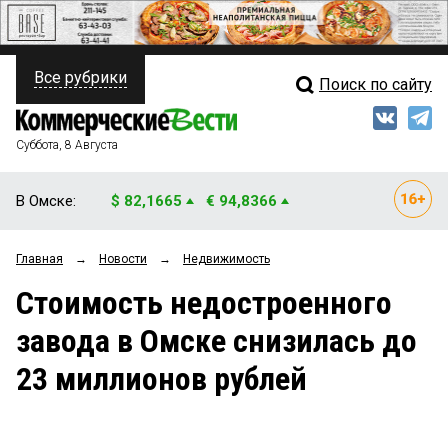
Все рубрики
Поиск по сайту
ПОЛИТИКА
Свежий выпуск
Медиа
ФИНАНСЫ
Суббота, 8 Августа
Кто есть кто
НЕДВИЖИМОСТЬ
В Омске:
$ 82,1665
€ 94,8366
Интервью
БИЗНЕС
Главная
→
Новости
→
Недвижимость
Мнения
ОБЩЕСТВО
Стоимость недостроенного
Рейтинги
ЗАКОН
завода в Омске снизилась до
Блоги
НОВОСТИ КОМПАНИЙ
23 миллионов рублей
Архив
ПРОИСШЕСТВИЯ