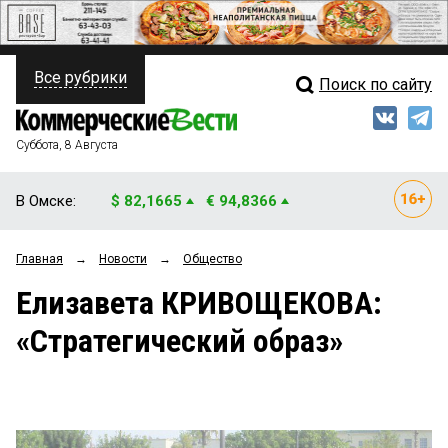
Все рубрики
Поиск по сайту
ПОЛИТИКА
Свежий выпуск
Медиа
ФИНАНСЫ
Суббота, 8 Августа
Кто есть кто
НЕДВИЖИМОСТЬ
В Омске:
$ 82,1665
€ 94,8366
Интервью
БИЗНЕС
Главная
→
Новости
→
Общество
Мнения
ОБЩЕСТВО
Елизавета КРИВОЩЕКОВА:
Рейтинги
ЗАКОН
«Стратегический образ»
Блоги
НОВОСТИ КОМПАНИЙ
Архив
ПРОИСШЕСТВИЯ