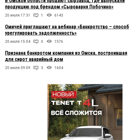
В Омской области продают сырзавод, где выпускали
продукцию под брендом «Сыроварня Побочино»
20 июля 17:31
1
6143
Омичей приглашают на вебинар «Банкротство – способ
урегулировать задолженность»
20 июля 15:04
0
1576
Признана банкротом компания из Омска, построившая
для сирот аварийный дом
20 июля 09:09
3
1604