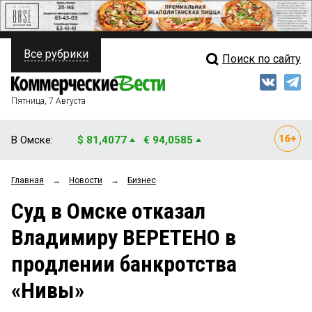
Все рубрики
Поиск по сайту
ПОЛИТИКА
Свежий выпуск
Медиа
ФИНАНСЫ
Пятница, 7 Августа
Кто есть кто
НЕДВИЖИМОСТЬ
В Омске:
$ 81,4077
€ 94,0585
Интервью
БИЗНЕС
Главная
→
Новости
→
Бизнес
Мнения
ОБЩЕСТВО
Суд в Омске отказал
Рейтинги
ЗАКОН
Владимиру ВЕРЕТЕНО в
Блоги
НОВОСТИ КОМПАНИЙ
продлении банкротства
Архив
ПРОИСШЕСТВИЯ
«Нивы»