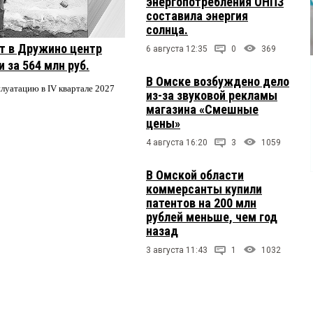
энергопотребления ОНПЗ
составила энергия
солнца.
т в Дружино центр
6 августа 12:35
0
369
 за 564 млн руб.
В Омске возбуждено дело
плуатацию в IV квартале 2027
из-за звуковой рекламы
магазина «Смешные
цены»
4 августа 16:20
3
1059
В Омской области
коммерсанты купили
патентов на 200 млн
рублей меньше, чем год
назад
3 августа 11:43
1
1032