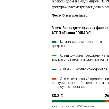
Александром и Владимиром ВЕРЕТ
арбитраж рассматривает дела о б
Фото © www.osha.ru
В чём Вы видите причину финан
АТПП «Группа “ОША”»?
Компания сама виновата – на
кредиты
Слишком сильное давление н
ему развиваться и может погубить
«ОША» – жертва конкурентов, 
Это естественный процесс: ни
конкурентоспособные игроки, а кт
своё существование
33.8 %
26
Уже проголосовало 266 человек