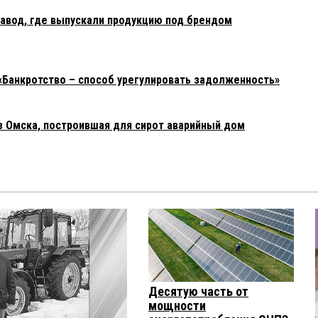
авод, где выпускали продукцию под брендом
«Банкротство – способ урегулировать задолженность»
з Омска, построившая для сирот аварийный дом
Десятую часть от
мощности