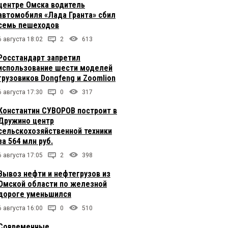
центре Омска водитель
автомобиля «Лада Гранта» сбил
семь пешеходов
6 августа 18:02
2
613
Росстандарт запретил
использование шести моделей
грузовиков Dongfeng и Zoomlion
6 августа 17:30
0
317
Константин СУВОРОВ построит в
Дружино центр
сельскохозяйственной техники
за 564 млн руб.
6 августа 17:05
2
398
Вывоз нефти и нефтегрузов из
Омской области по железной
дороге уменьшился
6 августа 16:00
0
510
Современные