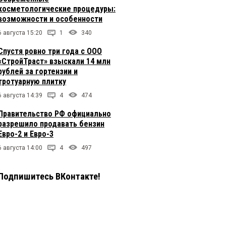
косметологические процедуры:
возможности и особенности
6 августа 15:20
1
340
Спустя ровно три года с ООО
«СтройТраст» взыскали 14 млн
рублей за гортензии и
тротуарную плитку
6 августа 14:39
4
474
Правительство РФ официально
разрешило продавать бензин
Евро-2 и Евро-3
6 августа 14:00
4
497
Подпишитесь ВКонтакте!