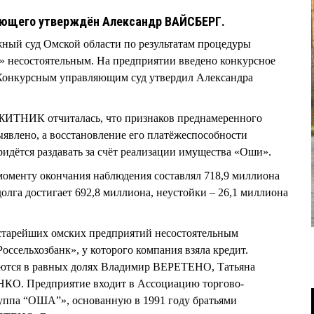
ляющего утверждён Александр ВАЙСБЕРГ.
жный суд Омской области по результатам процедуры
несостоятельным. На предприятии введено конкурсное
. Конкурсным управляющим суд утвердил Александра
ИТНИК отчиталась, что признаков преднамеренного
ыявлено, а восстановление его платёжеспособности
идётся раздавать за счёт реализации имущества «Оши».
моменту окончания наблюдения составлял 718,9 миллиона
олга достигает 692,8 миллиона, неустойки – 26,1 миллиона
 старейших омских предприятий несостоятельным
Россельхозбанк», у которого компания взяла кредит.
тся в равных долях Владимир ВЕРЕТЕНО, Татьяна
. Предприятие входит в Ассоциацию торгово-
ппа “ОША”», основанную в 1991 году братьями