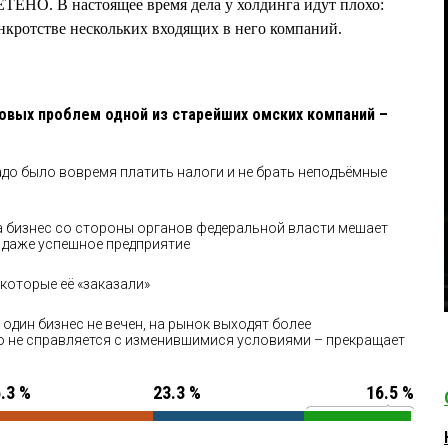
ЕНО. В настоящее время дела у холдинга идут плохо:
анкротстве нескольких входящих в него компаний.
совых проблем одной из старейших омских компаний –
до было вовремя платить налоги и не брать неподъёмные
а бизнес со стороны органов федеральной власти мешает
 даже успешное предприятие
которые её «заказали»
 один бизнес не вечен, на рынок выходят более
о не справляется с изменившимися условиями – прекращает
.3 %
23.3 %
16.5 %