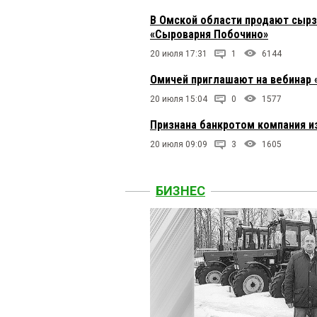
В Омской области продают сырз
«Сыроварня Побочино»
20 июля 17:31
1
6144
Омичей приглашают на вебинар 
20 июля 15:04
0
1577
Признана банкротом компания и
20 июля 09:09
3
1605
БИЗНЕС