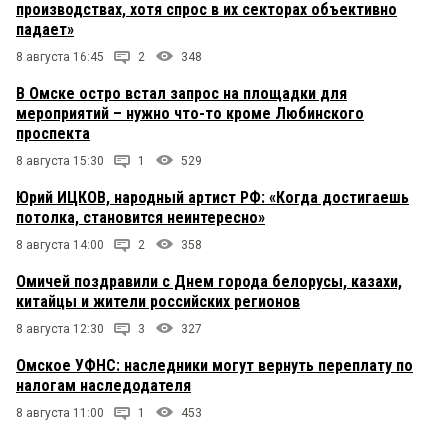
производствах, хотя спрос в их секторах объективно
падает»
8 августа 16:45
2
348
В Омске остро встал запрос на площадки для
мероприятий – нужно что-то кроме Любинского
проспекта
8 августа 15:30
1
529
Юрий ИЦКОВ, народный артист РФ: «Когда достигаешь
потолка, становится неинтересно»
8 августа 14:00
2
358
Омичей поздравили с Днем города белорусы, казахи,
китайцы и жители российских регионов
8 августа 12:30
3
327
Омское УФНС: наследники могут вернуть переплату по
налогам наследодателя
8 августа 11:00
1
453