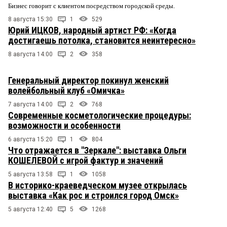
Бизнес говорит с клиентом посредством городской среды.
8 августа 15:30
1
529
Юрий ИЦКОВ, народный артист РФ: «Когда
достигаешь потолка, становится неинтересно»
8 августа 14:00
2
358
Генеральный директор покинул женский
волейбольный клуб «Омичка»
7 августа 14:00
2
768
Современные косметологические процедуры:
возможности и особенности
6 августа 15:20
1
804
Что отражается в "Зеркале": выставка Ольги
КОШЕЛЕВОЙ с игрой фактур и значений
5 августа 13:58
1
1058
В историко-краеведческом музее открылась
выставка «Как рос и строился город Омск»
5 августа 12:40
5
1268