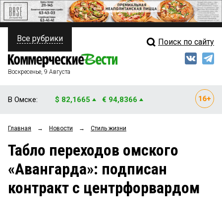
Все рубрики
Поиск по сайту
ПОЛИТИКА
Свежий выпуск
Медиа
ФИНАНСЫ
Воскресенье, 9 Августа
Кто есть кто
НЕДВИЖИМОСТЬ
В Омске:
$ 82,1665
€ 94,8366
Интервью
БИЗНЕС
Главная
→
Новости
→
Стиль жизни
Мнения
ОБЩЕСТВО
Табло переходов омского
Рейтинги
ЗАКОН
«Авангарда»: подписан
Блоги
НОВОСТИ КОМПАНИЙ
контракт с центрфорвардом
Архив
ПРОИСШЕСТВИЯ
СТИЛЬ ЖИЗНИ