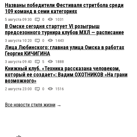
Названы победители Фестиваля стритбола среди
109 команд в семи категориях
5 августа 09:30
0
1031
В Омске сегодня стартует VI розыгрыш
предсезонного турнира клубов МХЛ — расписание
3 августа 10:20
0
1443
Лица Любинского: главная улица Омска в работах
Георгия КИЧИГИНА
3 августа 09:40
5
1888
Книжный клуб. «Техника рассказана человеком,
который ее создает»: Вадим ОХОТНИКОВ «На грани
возможного»
2 августа 23:00
0
1516
Все новости стиля жизни
→