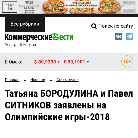
Все рубрики
Поиск по сайту
ПОЛИТИКА
Свежий выпуск
Медиа
ФИНАНСЫ
Четверг, 6 Августа
Кто есть кто
НЕДВИЖИМОСТЬ
В Омске:
$ 80,9293
€ 93,1901
Интервью
БИЗНЕС
Главная
→
Новости
→
Стиль жизни
Мнения
ОБЩЕСТВО
Татьяна БОРОДУЛИНА и Павел
Рейтинги
ЗАКОН
СИТНИКОВ заявлены на
Блоги
НОВОСТИ КОМПАНИЙ
Олимпийские игры-2018
Архив
ПРОИСШЕСТВИЯ
СТИЛЬ ЖИЗНИ