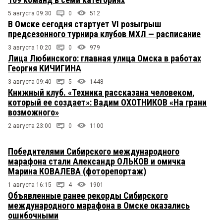
5 августа 09:30
0
512
В Омске сегодня стартует VI розыгрыш
предсезонного турнира клубов МХЛ — расписание
3 августа 10:20
0
979
Лица Любинского: главная улица Омска в работах
Георгия КИЧИГИНА
3 августа 09:40
5
1448
Книжный клуб. «Техника рассказана человеком,
который ее создает»: Вадим ОХОТНИКОВ «На грани
возможного»
2 августа 23:00
0
1100
Победителями Сибирского международного
марафона стали Александр ОЛЬКОВ и омичка
Марина КОВАЛЕВА (фоторепортаж)
1 августа 16:15
4
1901
Объявленные ранее рекорды Сибирского
международного марафона в Омске оказались
ошибочными