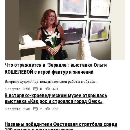
Что отражается в "Зеркале": выставка Ольги
КОШЕЛЕВОЙ с игрой фактур и значений
Впервые художница показывает свои работы в объеме.
5 августа 13:58
0
491
В историко-краеведческом музее открылась
выставка «Как рос и строился город Омск»
5 августа 12:40
2
655
Названы победители Фестиваля стритбола среди
109 команд в семи категориях