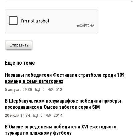
Отправить
Еще по теме
Названы победители Фестиваля стритбола среди 109
команд в семи категориях
5 августа 09:30
0
512
В Шербакульском полумарафоне победили призёры
проводившихся в Омске забегов серии SIM
20 июля 14:34
0
2014
В Омске определены победители XVI ежегодного
турнира по пляжному футболу