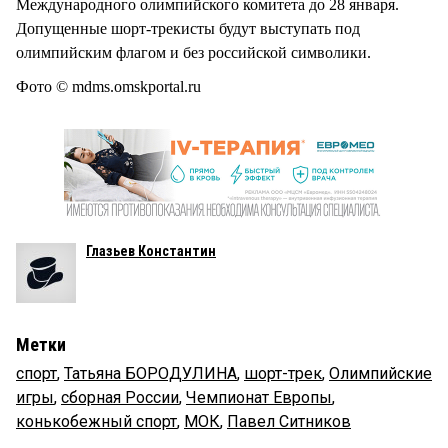
Международного олимпийского комитета до 28 января.
Допущенные шорт-трекисты будут выступать под
олимпийским флагом и без российской символики.
Фото © mdms.omskportal.ru
Глазьев Константин
Метки
спорт
,
Татьяна БОРОДУЛИНА
,
шорт-трек
,
Олимпийские
игры
,
сборная России
,
Чемпионат Европы
,
конькобежный спорт
,
МОК
,
Павел Ситников