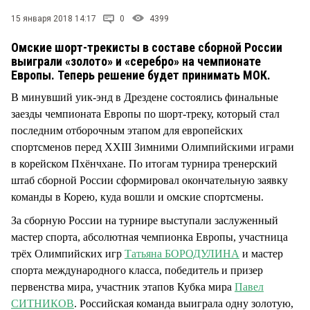
15 января 2018 14:17
0
4399
Омские шорт-трекисты в составе сборной России
выиграли «золото» и «серебро» на чемпионате
Европы. Теперь решение будет принимать МОК.
В минувший уик-энд в Дрездене состоялись финальные
заезды чемпионата Европы по шорт-треку, который стал
последним отборочным этапом для европейских
спортсменов перед XXIII Зимними Олимпийскими играми
в корейском Пхёнчхане. По итогам турнира тренерский
штаб сборной России сформировал окончательную заявку
команды в Корею, куда вошли и омские спортсмены.
За сборную России на турнире выступали заслуженный
мастер спорта, абсолютная чемпионка Европы, участница
трёх Олимпийских игр
Татьяна БОРОДУЛИНА
и мастер
спорта международного класса, победитель и призер
первенства мира, участник этапов Кубка мира
Павел
СИТНИКОВ
. Российская команда выиграла одну золотую,