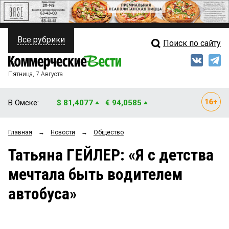
Все рубрики
Поиск по сайту
ПОЛИТИКА
Свежий выпуск
Медиа
ФИНАНСЫ
Пятница, 7 Августа
Кто есть кто
НЕДВИЖИМОСТЬ
В Омске:
$ 81,4077
€ 94,0585
Интервью
БИЗНЕС
Главная
→
Новости
→
Общество
Мнения
ОБЩЕСТВО
Татьяна ГЕЙЛЕР: «Я с детства
Рейтинги
ЗАКОН
мечтала быть водителем
Блоги
НОВОСТИ КОМПАНИЙ
автобуса»
Архив
ПРОИСШЕСТВИЯ