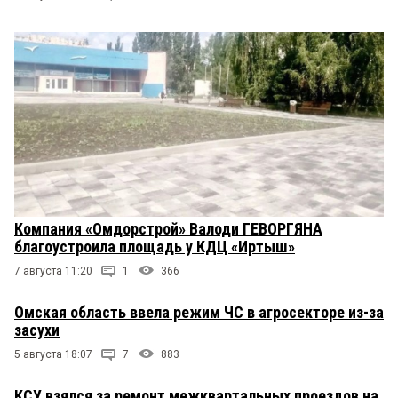
Компания «Омдорстрой» Валоди ГЕВОРГЯНА
благоустроила площадь у КДЦ «Иртыш»
7 августа 11:20
1
366
Омская область ввела режим ЧС в агросекторе из-за
засухи
5 августа 18:07
7
883
КСУ взялся за ремонт межквартальных проездов на