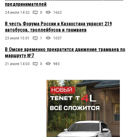
предпринимателей
24 июля 14:32
0
1662
В честь Форума России и Казахстана украсят 219
автобусов, троллейбусов и трамваев
23 июля 15:01
1
1037
В Омске временно прекратится движение трамваев по
маршруту №7
21 июля 14:03
0
983