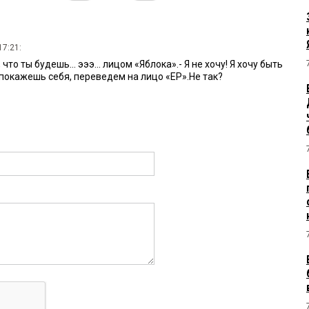
17:21:
что ты будешь... эээ... лицом «Яблока».- Я не хочу! Я хочу быть
 покажешь себя, переведем на лицо «ЕР».Не так?