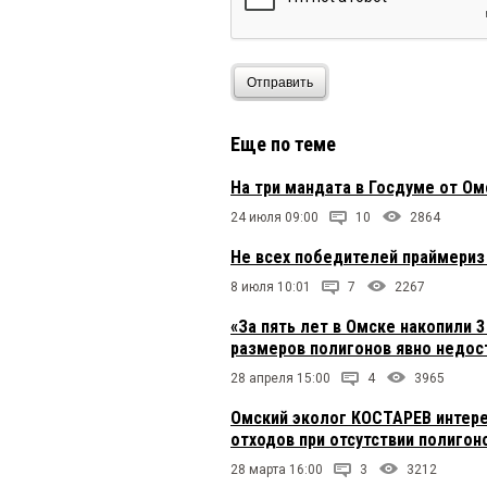
Отправить
Еще по теме
На три мандата в Госдуме от О
24 июля 09:00
10
2864
Не всех победителей праймериз
8 июля 10:01
7
2267
«За пять лет в Омске накопили 3
размеров полигонов явно недос
28 апреля 15:00
4
3965
Омский эколог КОСТАРЕВ интере
отходов при отсутствии полигон
28 марта 16:00
3
3212