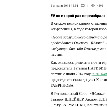
6 апреля 2018 15:51
1
4596
Её во второй раз переизбрал
В омском региональном отделени
конференция, в ходе которой изб
«
После заслушанного отчёта о р
председателя Омского „Яблока“, с
следующие два года Омское регио
партии.
Как оказалось, делегаты почти е
председателя Татьяны НАГИБИНОЙ
партии с июня 2014 года,
в 2016-о
председателя стала депутат Кост
ГАВРИЛОВА.
В Региональный Совет «Яблока
Татьяну ШНЕЙДЕР, Андрея ЗЕ
Ольгу ЗАГУМЕНКО, Константин