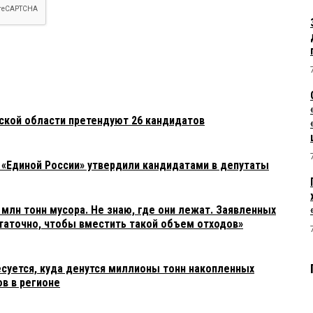
мской области претендуют 26 кандидатов
 «Единой России» утвердили кандидатами в депутаты
 млн тонн мусора. Не знаю, где они лежат. Заявленных
таточно, чтобы вместить такой объем отходов»
суется, куда денутся миллионы тонн накопленных
ов в регионе