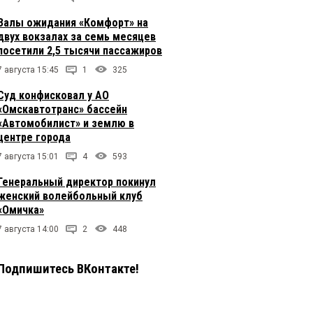
Залы ожидания «Комфорт» на
двух вокзалах за семь месяцев
посетили 2,5 тысячи пассажиров
7 августа 15:45
1
325
Суд конфисковал у АО
«Омскавтотранс» бассейн
«Автомобилист» и землю в
центре города
7 августа 15:01
4
593
Генеральный директор покинул
женский волейбольный клуб
«Омичка»
7 августа 14:00
2
448
Подпишитесь ВКонтакте!