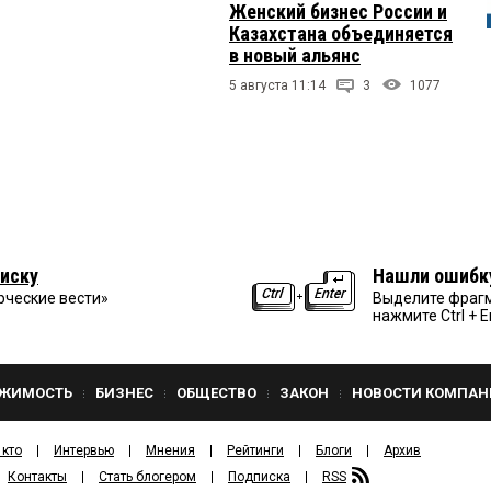
Женский бизнес России и
Казахстана объединяется
в новый альянс
5 августа 11:14
3
1077
иску
Нашли ошибк
рческие вести»
Выделите фрагм
нажмите Ctrl + E
ЖИМОСТЬ
БИЗНЕС
ОБЩЕСТВО
ЗАКОН
НОВОСТИ КОМПАН
 кто
Интервью
Мнения
Рейтинги
Блоги
Архив
Контакты
Стать блогером
Подписка
RSS