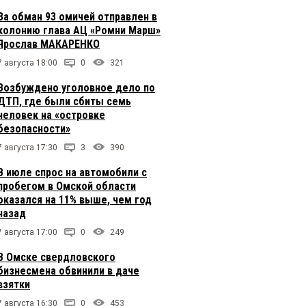
За обман 93 омичей отправлен в
колонию глава АЦ «Ромни Марш»
Ярослав МАКАРЕНКО
7 августа 18:00
0
321
Возбуждено уголовное дело по
ДТП, где были сбиты семь
человек на «островке
безопасности»
7 августа 17:30
3
390
В июле спрос на автомобили с
пробегом в Омской области
оказался на 11% выше, чем год
назад
7 августа 17:00
0
249
В Омске свердловского
бизнесмена обвинили в даче
взятки
7 августа 16:30
0
453