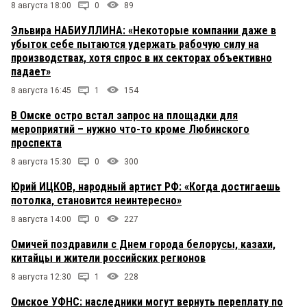
8 августа 18:00
0
89
Эльвира НАБИУЛЛИНА: «Некоторые компании даже в
убыток себе пытаются удержать рабочую силу на
производствах, хотя спрос в их секторах объективно
падает»
8 августа 16:45
1
154
В Омске остро встал запрос на площадки для
мероприятий – нужно что-то кроме Любинского
проспекта
8 августа 15:30
0
300
Юрий ИЦКОВ, народный артист РФ: «Когда достигаешь
потолка, становится неинтересно»
8 августа 14:00
0
227
Омичей поздравили с Днем города белорусы, казахи,
китайцы и жители российских регионов
8 августа 12:30
1
228
Омское УФНС: наследники могут вернуть переплату по