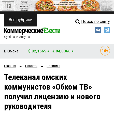
Все рубрики
Поиск по сайту
ПОЛИТИКА
Свежий выпуск
Медиа
ФИНАНСЫ
Суббота, 8 Августа
Кто есть кто
НЕДВИЖИМОСТЬ
В Омске:
$ 82,1665
€ 94,8366
Интервью
БИЗНЕС
Главная
→
Новости
→
Политика
Мнения
ОБЩЕСТВО
Телеканал омских
Рейтинги
ЗАКОН
коммунистов «Обком ТВ»
Блоги
НОВОСТИ КОМПАНИЙ
получил лицензию и нового
Архив
ПРОИСШЕСТВИЯ
руководителя