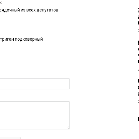
6:
орядочный из всех депутатов
:
 интриган подковерный