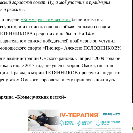
ский городской совет. Ну, а моё участие в праймериз
вый режим».
лой недели
«Коммерческим вестям»
были известны
сурсом, и их список совпал с объявленными сегодня
ТЕТЯННИКОВА среди них и не было. На 14-м
дварительном списке победителей праймериз он уступил
ско-юношеского спорта «Пионер» Алексею ПОЛОВНИКОВУ.
 администрации Омского района. С апреля 2009 года он
ока в июле 2017 года не ушёл в мэрию Омска, где стал
ции. Правда, в мэрии ТЕТЯННИКОВ прослужил недолго:
 депутатом Омского горсовета, и ему пришлось покинуть
рхива «Коммерческих вестей»