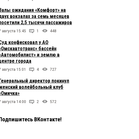
Залы ожидания «Комфорт» на
двух вокзалах за семь месяцев
посетили 2,5 тысячи пассажиров
7 августа 15:45
1
448
Суд конфисковал у АО
«Омскавтотранс» бассейн
«Автомобилист» и землю в
центре города
7 августа 15:01
4
727
Генеральный директор покинул
женский волейбольный клуб
«Омичка»
7 августа 14:00
2
572
Подпишитесь ВКонтакте!