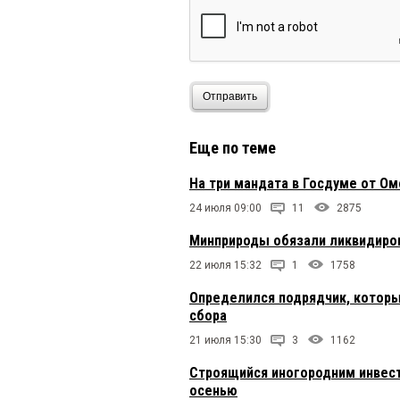
Отправить
Еще по теме
На три мандата в Госдуме от О
24 июля 09:00
11
2875
Минприроды обязали ликвидиро
22 июля 15:32
1
1758
Определился подрядчик, которы
сбора
21 июля 15:30
3
1162
Строящийся иногородним инвес
осенью