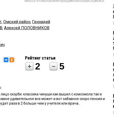
г
,
Омский район
,
Геннадий
В
,
Алексей ПОЛОВНИКОВ
вич
Рейтинг статьи
2
5
4:
лицо скорби. классика чинуши как вышел с комсомола так и
самое удивительное все может и вот забавное скоро пенсия и
удет раза в 2 больше чем у учителя или врача..