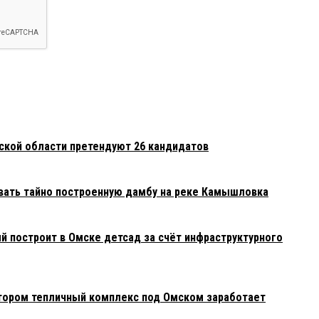
мской области претендуют 26 кандидатов
вать тайно построенную дамбу на реке Камышловка
й построит в Омске детсад за счёт инфраструктурного
тором тепличный комплекс под Омском заработает