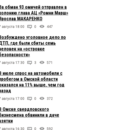
За обман 93 омичей отправлен в
колонию глава АЦ «Ромни Марш»
Ярослав МАКАРЕНКО
7 августа 18:00
0
447
Возбуждено уголовное дело по
ДТП, где были сбиты семь
человек на «островке
безопасности»
7 августа 17:30
3
571
В июле спрос на автомобили с
пробегом в Омской области
оказался на 11% выше, чем год
назад
7 августа 17:00
0
372
В Омске свердловского
бизнесмена обвинили в даче
взятки
7 августа 16:30
0
592