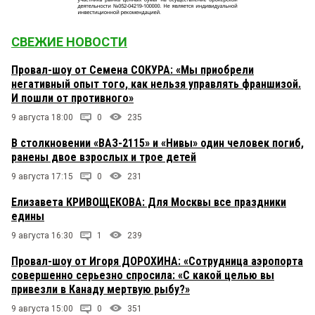
СВЕЖИЕ НОВОСТИ
Провал-шоу от Семена СОКУРА: «Мы приобрели
негативный опыт того, как нельзя управлять франшизой.
И пошли от противного»
9 августа 18:00
0
235
В столкновении «ВАЗ-2115» и «Нивы» один человек погиб,
ранены двое взрослых и трое детей
9 августа 17:15
0
231
Елизавета КРИВОЩЕКОВА: Для Москвы все праздники
едины
9 августа 16:30
1
239
Провал-шоу от Игоря ДОРОХИНА: «Сотрудница аэропорта
совершенно серьезно спросила: «С какой целью вы
привезли в Канаду мертвую рыбу?»
9 августа 15:00
0
351