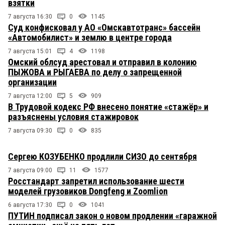
взятки
7 августа 16:30
0
1145
Суд конфисковал у АО «Омскавтотранс» бассейн
«Автомобилист» и землю в центре города
7 августа 15:01
4
1198
Омский облсуд арестовал и отправил в колонию
ПЫЖОВА и РЫГАЕВА по делу о запрещенной
организации
7 августа 12:00
5
909
В Трудовой кодекс РФ внесено понятие «стажёр» и
разъяснены условия стажировок
7 августа 09:30
0
835
Сергею КОЗУБЕНКО продлили СИЗО до сентября
7 августа 09:00
11
1577
Росстандарт запретил использование шести
моделей грузовиков Dongfeng и Zoomlion
6 августа 17:30
0
1041
ПУТИН подписал закон о новом продлении «гаражной