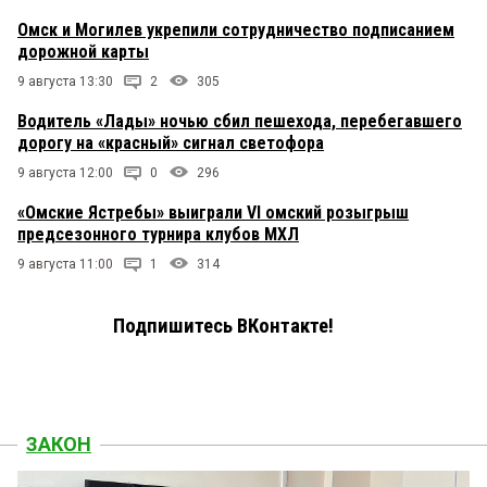
Омск и Могилев укрепили сотрудничество подписанием
дорожной карты
9 августа 13:30
2
305
Водитель «Лады» ночью сбил пешехода, перебегавшего
дорогу на «красный» сигнал светофора
9 августа 12:00
0
296
«Омские Ястребы» выиграли VI омский розыгрыш
предсезонного турнира клубов МХЛ
9 августа 11:00
1
314
Подпишитесь ВКонтакте!
ЗАКОН