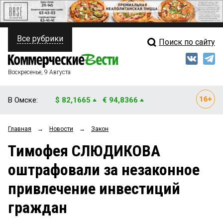
Все рубрики
Поиск по сайту
ПОЛИТИКА
Свежий выпуск
Медиа
ФИНАНСЫ
Воскресенье, 9 Августа
Кто есть кто
НЕДВИЖИМОСТЬ
В Омске:
$ 82,1665
€ 94,8366
Интервью
БИЗНЕС
Главная
→
Новости
→
Закон
Мнения
ОБЩЕСТВО
Тимофея СЛЮДИКОВА
Рейтинги
ЗАКОН
оштрафовали за незаконное
Блоги
НОВОСТИ КОМПАНИЙ
привлечение инвестиций
Архив
ПРОИСШЕСТВИЯ
граждан