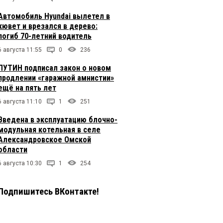
Автомобиль Hyundai вылетел в
кювет и врезался в дерево:
погиб 70-летний водитель
6 августа 11:55
0
236
ПУТИН подписал закон о новом
продлении «гаражной амнистии»
ещё на пять лет
6 августа 11:10
1
251
Введена в эксплуатацию блочно-
модульная котельная в селе
Александровское Омской
области
6 августа 10:30
1
254
Подпишитесь ВКонтакте!