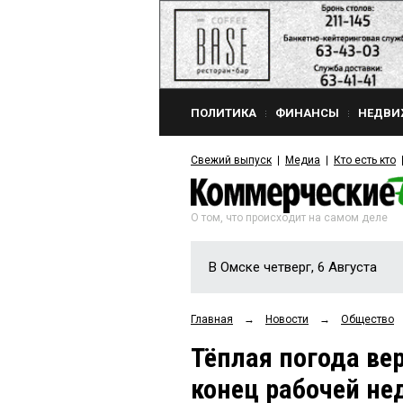
ПОЛИТИКА
ФИНАНСЫ
НЕДВИ
Свежий выпуск
Медиа
Кто есть кто
О том, что происходит на самом деле
В Омске четверг, 6 Августа
Главная
→
Новости
→
Общество
Тёплая погода ве
конец рабочей не