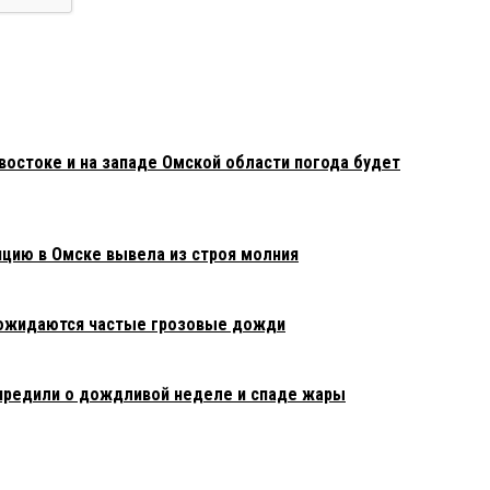
востоке и на западе Омской области погода будет
нцию в Омске вывела из строя молния
 ожидаются частые грозовые дожди
предили о дождливой неделе и спаде жары