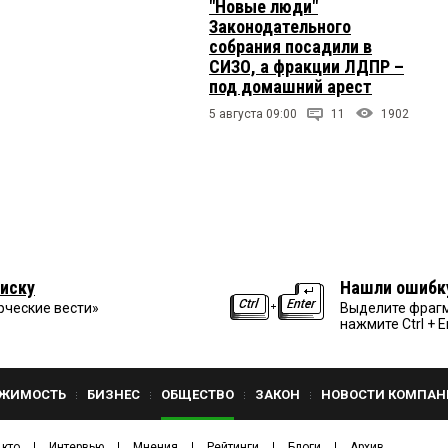
"Новые люди"
Законодательного
собрания посадили в
СИЗО, а фракции ЛДПР –
под домашний арест
5 августа 09:00
11
1902
иску
Нашли ошибк
рческие вести»
Выделите фрагм
нажмите Ctrl + E
ЖИМОСТЬ
БИЗНЕС
ОБЩЕСТВО
ЗАКОН
НОВОСТИ КОМПАН
 кто
Интервью
Мнения
Рейтинги
Блоги
Архив