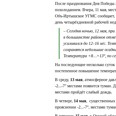
После празднования Дня Победы 
похолоданием. Вчера, 11 мая, мес
Объ-Иртышское УГМС сообщает, чт
день четырёхдневной рабочей не
– Сегодня ночью, 12 мая, п
в большинстве районов отме
усиливался до 12–16 м/с. Те
сохранятся небольшие осадки
Температура +8…+13°, по с
На последующие несколько суто
постепенное повышение температ
В среду,
13 мая
, атмосферное давл
-2...-7° местами появится туман. Д
местами пройдёт слабый дождь.
В четверг,
14 мая
, существенных о
прояснении -2...-7°, местами тума
В пятницу,
15 мая
, к Омской обл