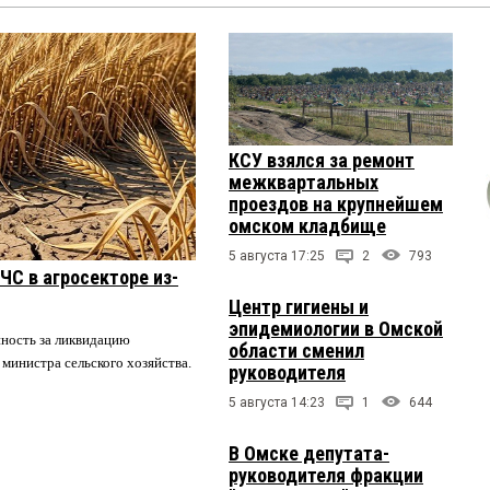
КСУ взялся за ремонт
межквартальных
проездов на крупнейшем
омском кладбище
5 августа 17:25
2
793
ЧС в агросекторе из-
Центр гигиены и
эпидемиологии в Омской
нность за ликвидацию
области сменил
 министра сельского хозяйства.
руководителя
5 августа 14:23
1
644
В Омске депутата-
руководителя фракции