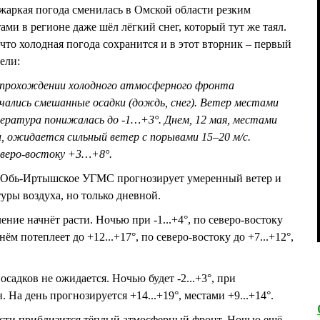
жаркая погода сменилась в Омской области резким
тами в регионе даже шёл лёгкий снег, который тут же таял.
о холодная погода сохранится и в этот вторник – первый
дели:
ри прохождении холодного атмосферного фронта
чались смешанные осадки (дождь, снег). Ветер местами
мпература понижалась до -1…+3°. Днем, 12 мая, местами
, ожидается сильный ветер с порывами 15–20 м/с.
еверо-востоку +3…+8°.
к Обь-Иртышское УГМС прогнозирует умеренный ветер и
уры воздуха, но только дневной.
ение начнёт расти. Ночью при -1...+4°, по северо-востоку
нём потеплеет до +12...+17°, по северо-востоку до +7...+12°,
садков не ожидается. Ночью будет -2...+3°, при
н. На день прогнозируется +14...+19°, местами +9...+14°.
асти приблизится тёплый атмосферный фронт. Ночью ещё