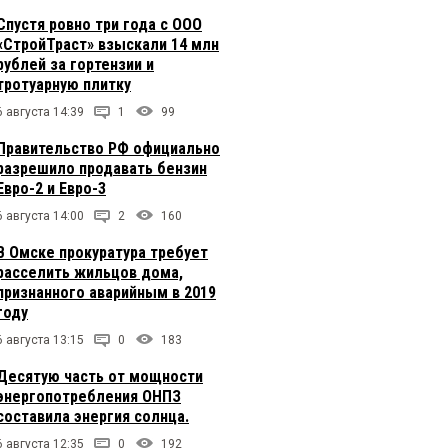
Спустя ровно три года с ООО
«СтройТраст» взыскали 14 млн
рублей за гортензии и
тротуарную плитку
6 августа 14:39
1
99
Правительство РФ официально
разрешило продавать бензин
Евро-2 и Евро-3
6 августа 14:00
2
160
В Омске прокуратура требует
расселить жильцов дома,
признанного аварийным в 2019
году
6 августа 13:15
0
183
Десятую часть от мощности
энергопотребления ОНПЗ
составила энергия солнца.
6 августа 12:35
0
192