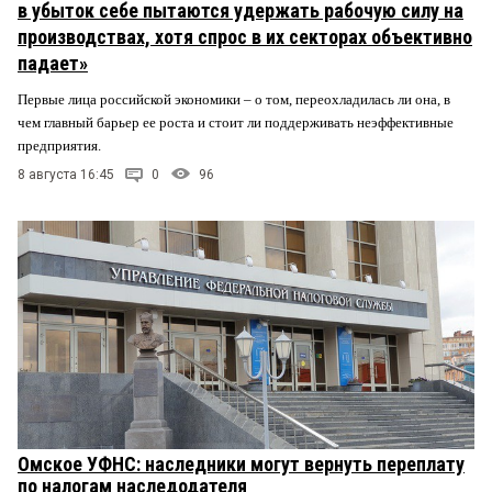
в убыток себе пытаются удержать рабочую силу на
производствах, хотя спрос в их секторах объективно
падает»
Первые лица российской экономики – о том, переохладилась ли она, в
чем главный барьер ее роста и стоит ли поддерживать неэффективные
предприятия.
8 августа 16:45
0
96
Омское УФНС: наследники могут вернуть переплату
по налогам наследодателя