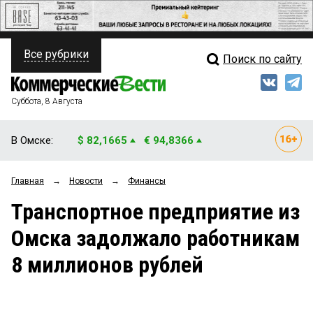
Все рубрики
Поиск по сайту
ПОЛИТИКА
Свежий выпуск
Медиа
ФИНАНСЫ
Суббота, 8 Августа
Кто есть кто
НЕДВИЖИМОСТЬ
В Омске:
$ 82,1665
€ 94,8366
Интервью
БИЗНЕС
Главная
→
Новости
→
Финансы
Мнения
ОБЩЕСТВО
Транспортное предприятие из
Рейтинги
ЗАКОН
Омска задолжало работникам
Блоги
НОВОСТИ КОМПАНИЙ
8 миллионов рублей
Архив
ПРОИСШЕСТВИЯ