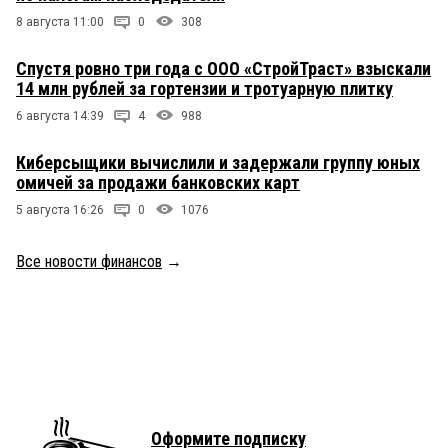
8 августа 11:00
0
308
Спустя ровно три года с ООО «СтройТраст» взыскали
14 млн рублей за гортензии и тротуарную плитку
6 августа 14:39
4
988
Киберсыщики вычислили и задержали группу юных
омичей за продажи банковских карт
5 августа 16:26
0
1076
Все новости финансов
→
Оформите подписку