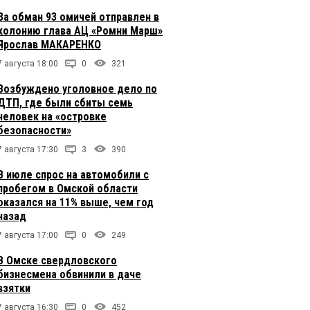
За обман 93 омичей отправлен в
колонию глава АЦ «Ромни Марш»
Ярослав МАКАРЕНКО
7 августа 18:00
0
321
Возбуждено уголовное дело по
ДТП, где были сбиты семь
человек на «островке
безопасности»
7 августа 17:30
3
390
В июле спрос на автомобили с
пробегом в Омской области
оказался на 11% выше, чем год
назад
7 августа 17:00
0
249
В Омске свердловского
бизнесмена обвинили в даче
взятки
7 августа 16:30
0
452