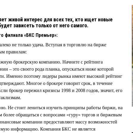
ет живой интерес для всех тех, кто ищет новые
будет зависеть только от него самого.
о филиала «БКС Премьер»:
алеко не только удача. Вступая в торговлю на бирже
ым правилам:
ежную брокерскую компанию. Начните с рейтинга
ии – это своего рода планка, опускаться ниже которой
сти. Именно поэтому лидеры рынка имеют высокий рейтинг
одтверждают. Многое о брокере говорит срок, в течение
Если брокер пережил кризисы 1998 и 2008 годов, значит, его
таклизмам.
ию. Не стоит лениться изучить принципы работы биржи, на
ем более обращаться с вопросами «гуру» торгов и биржевым
финансовые компании предоставляют массу возможностей
димую информацию. Компания БКС не является