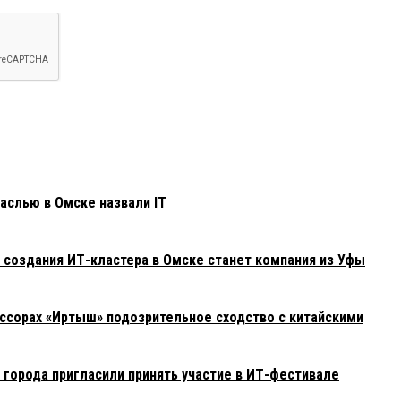
слью в Омске назвали IT
создания ИТ-кластера в Омске станет компания из Уфы
ссорах «Иртыш» подозрительное сходство с китайскими
 города пригласили принять участие в ИТ-фестивале