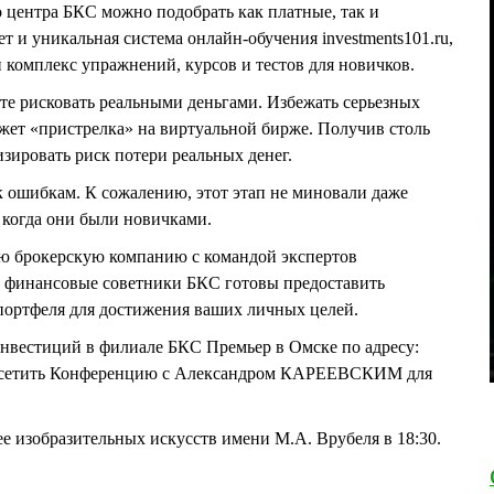
о центра БКС можно подобрать как платные, так и
т и уникальная система онлайн-обучения investments101.ru,
 комплекс упражнений, курсов и тестов для новичков.
ите рисковать реальными деньгами. Избежать серьезных
жет «пристрелка» на виртуальной бирже. Получив столь
ировать риск потери реальных денег.
к ошибкам. К сожалению, этот этап не миновали даже
, когда они были новичками.
ую брокерскую компанию с командой экспертов
 финансовые советники БКС готовы предоставить
ортфеля для достижения ваших личных целей.
инвестиций в филиале БКС Премьер в Омске по адресу:
посетить Конференцию с Александром КАРЕЕВСКИМ для
ее изобразительных искусств имени М.А. Врубеля в 18:30.