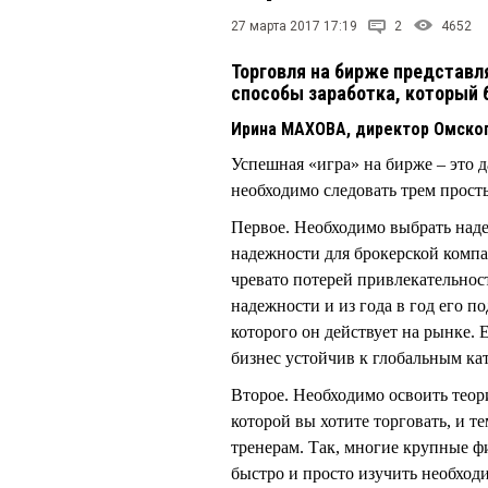
27 марта 2017 17:19
2
4652
Торговля на бирже представля
способы заработка, который 
Ирина МАХОВА, директор Омског
Успешная «игра» на бирже – это д
необходимо следовать трем прост
Первое. Необходимо выбрать над
надежности для брокерской компан
чревато потерей привлекательно
надежности и из года в год его п
которого он действует на рынке. 
бизнес устойчив к глобальным ка
Второе. Необходимо освоить теор
которой вы хотите торговать, и т
тренерам. Так, многие крупные 
быстро и просто изучить необхо