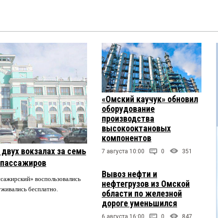
«Омский каучук» обновил
оборудование
производства
высокооктановых
компонентов
двух вокзалах за семь
7 августа 10:00
0
351
 пассажиров
Вывоз нефти и
ссажирский» воспользовались
нефтегрузов из Омской
луживались бесплатно.
области по железной
дороге уменьшился
6 августа 16:00
0
847