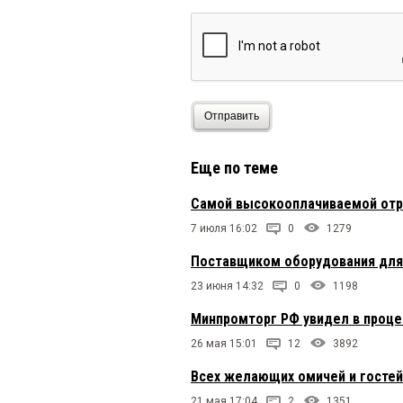
Отправить
Еще по теме
Самой высокооплачиваемой отра
7 июля 16:02
0
1279
Поставщиком оборудования для 
23 июня 14:32
0
1198
Минпромторг РФ увидел в проце
26 мая 15:01
12
3892
Всех желающих омичей и гостей
21 мая 17:04
2
1351