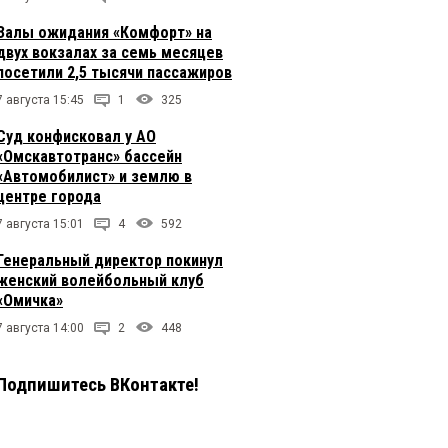
Залы ожидания «Комфорт» на
двух вокзалах за семь месяцев
посетили 2,5 тысячи пассажиров
7 августа 15:45
1
325
Суд конфисковал у АО
«Омскавтотранс» бассейн
«Автомобилист» и землю в
центре города
7 августа 15:01
4
592
Генеральный директор покинул
женский волейбольный клуб
«Омичка»
7 августа 14:00
2
448
Подпишитесь ВКонтакте!