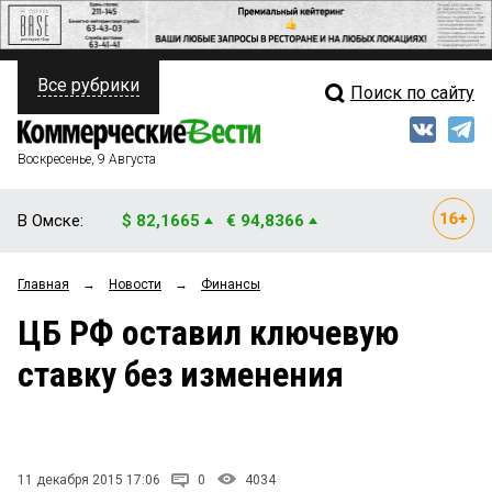
Все рубрики
Поиск по сайту
ПОЛИТИКА
Свежий выпуск
Медиа
ФИНАНСЫ
Воскресенье, 9 Августа
Кто есть кто
НЕДВИЖИМОСТЬ
В Омске:
$ 82,1665
€ 94,8366
Интервью
БИЗНЕС
Главная
→
Новости
→
Финансы
Мнения
ОБЩЕСТВО
ЦБ РФ оставил ключевую
Рейтинги
ЗАКОН
ставку без изменения
Блоги
НОВОСТИ КОМПАНИЙ
Архив
ПРОИСШЕСТВИЯ
11 декабря 2015 17:06
0
4034