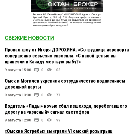
СВЕЖИЕ НОВОСТИ
Провал-шоу от Игоря ДОРОХИНА: «Сотрудница аэропорта
совершенно серьезно спросила: «С какой целью вы
привезли в Канаду мертвую рыбу?»
9 августа 15:00
0
103
Омск и Могилев укрепили сотрудничество подписанием
дорожной карты
9 августа 13:30
0
177
Водитель «Лады» ночью сбил пешехода, перебегавшего
дорогу на «красный» сигнал светофора
9 августа 12:00
0
199
«Омские Ястребы» выиграли VI омский розыгрыш