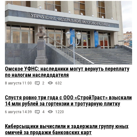
Омское УФНС: наследники могут вернуть переплату
по налогам наследодателя
8 августа 11:00
2
632
Спустя ровно три года с ООО «СтройТраст» взыскали
14 млн рублей за гортензии и тротуарную плитку
6 августа 14:39
4
1220
Киберсыщики вычислили и задержали группу юных
омичей за продажи банковских карт