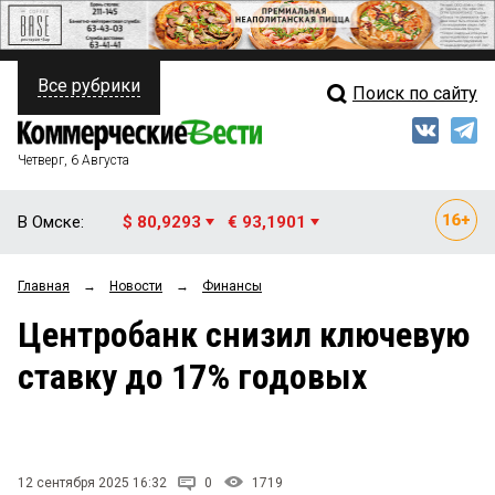
Все рубрики
Поиск по сайту
ПОЛИТИКА
Свежий выпуск
Медиа
ФИНАНСЫ
Четверг, 6 Августа
Кто есть кто
НЕДВИЖИМОСТЬ
В Омске:
$ 80,9293
€ 93,1901
Интервью
БИЗНЕС
Главная
→
Новости
→
Финансы
Мнения
ОБЩЕСТВО
Центробанк снизил ключевую
Рейтинги
ЗАКОН
ставку до 17% годовых
Блоги
НОВОСТИ КОМПАНИЙ
Архив
ПРОИСШЕСТВИЯ
12 сентября 2025 16:32
0
1719