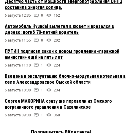
Десятую часть от мощности энергопотребления ОНПЗ
составила энергия солнца.
6 августа 12:35
0
162
Автомобиль Hyundai вылетел в кювет и врезался в
дерево: погиб 70-летний водитель
6 августа 11:55
0
202
ПУТИН подписал закон о новом продлении «гаражной
амнистии» ещё на пять лет
6 августа 11:10
1
224
Введена в эксплуатацию блочно-модульная котельная в
селе Александровское Омской области
6 августа 10:30
1
234
Сергея МАХОРИНА сразу же перевели из Омского
пограничного управления в Сахалинское
6 августа 09:30
1
368
Подпишитесь ВКонтакте!