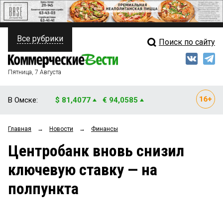
Все рубрики
Поиск по сайту
ПОЛИТИКА
Свежий выпуск
Медиа
ФИНАНСЫ
Пятница, 7 Августа
Кто есть кто
НЕДВИЖИМОСТЬ
В Омске:
$ 81,4077
€ 94,0585
Интервью
БИЗНЕС
Главная
→
Новости
→
Финансы
Мнения
ОБЩЕСТВО
Центробанк вновь снизил
Рейтинги
ЗАКОН
ключевую ставку — на
Блоги
НОВОСТИ КОМПАНИЙ
полпункта
Архив
ПРОИСШЕСТВИЯ