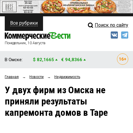
Все рубрики
Поиск по сайту
ПОЛИТИКА
Свежий выпуск
Медиа
ФИНАНСЫ
Понедельник, 10 Августа
Кто есть кто
НЕДВИЖИМОСТЬ
В Омске:
$ 82,1665
€ 94,8366
Интервью
БИЗНЕС
Главная
→
Новости
→
Недвижимость
Мнения
ОБЩЕСТВО
У двух фирм из Омска не
Рейтинги
ЗАКОН
приняли результаты
Блоги
НОВОСТИ КОМПАНИЙ
капремонта домов в Таре
Архив
ПРОИСШЕСТВИЯ