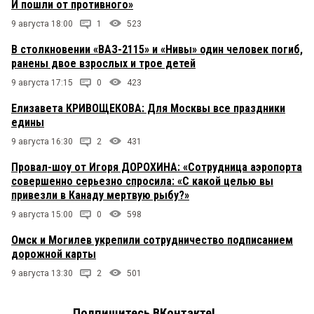
И пошли от противного»
9 августа 18:00
1
523
В столкновении «ВАЗ-2115» и «Нивы» один человек погиб,
ранены двое взрослых и трое детей
9 августа 17:15
0
423
Елизавета КРИВОЩЕКОВА: Для Москвы все праздники
едины
9 августа 16:30
2
431
Провал-шоу от Игоря ДОРОХИНА: «Сотрудница аэропорта
совершенно серьезно спросила: «С какой целью вы
привезли в Канаду мертвую рыбу?»
9 августа 15:00
0
598
Омск и Могилев укрепили сотрудничество подписанием
дорожной карты
9 августа 13:30
2
501
Подпишитесь ВКонтакте!