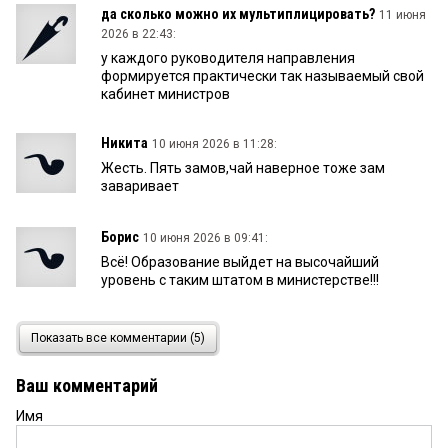
да сколько можно их мультиплицировать?
11 июня
2026 в 22:43:
у каждого руководителя направления
формируется практически так называемый свой
кабинет министров
Никита
10 июня 2026 в 11:28:
Жесть. Пять замов,чай наверное тоже зам
заваривает
Борис
10 июня 2026 в 09:41:
Всё! Образование выйдет на высочайший
уровень с таким штатом в министерстве!!!
дервиш
9 июня 2026 в 13:14:
Показать все комментарии (5)
Всё как всегда, а ведь можно было бы сделать
по-другому, выделить вопросы безопасности и
Ваш комментарий
передать их на исполнение в комитет
безопасности или, как он там сейчас называется,
Имя
министерство безопасности, который одно время
возглавлял мой одногрупник по университету, а