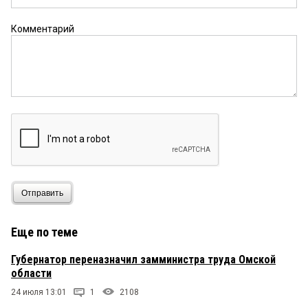
всех других заместителей, всех министерств
сократить, а также сократить остальных замов
Комментарий
до одного у каждого министра, включая
министерство культуры (вот где делать нечего),
а сэкономленные средства передать каждому
отраслевому ведомству для закрепления кадров
на местах, медицины — врачей, просвещения —
учителей и т.д и т.п.
Игорь
9 июня 2026 в 10:36:
а интересно, на содержание этого «специалиста»
пойдут деньги, на которые можно принять
например 3-х учителей английского языка, а
может и пару физруков в придачу. жаль, нам это
Отправить
ни кто не скажет
Еще по теме
Губернатор переназначил замминистра труда Омской
области
24 июля 13:01
1
2108