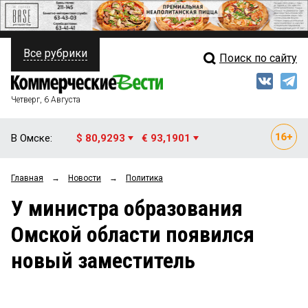
Все рубрики
Поиск по сайту
ПОЛИТИКА
Свежий выпуск
Медиа
ФИНАНСЫ
Четверг, 6 Августа
Кто есть кто
НЕДВИЖИМОСТЬ
В Омске:
$ 80,9293
€ 93,1901
Интервью
БИЗНЕС
Главная
→
Новости
→
Политика
Мнения
ОБЩЕСТВО
У министра образования
Рейтинги
ЗАКОН
Омской области появился
Блоги
НОВОСТИ КОМПАНИЙ
новый заместитель
Архив
ПРОИСШЕСТВИЯ