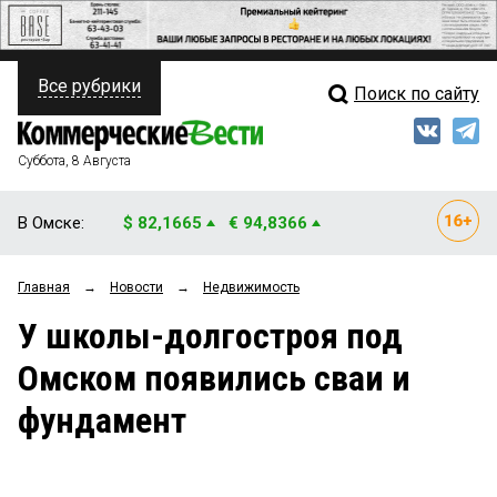
Все рубрики
Поиск по сайту
ПОЛИТИКА
Свежий выпуск
Медиа
ФИНАНСЫ
Суббота, 8 Августа
Кто есть кто
НЕДВИЖИМОСТЬ
В Омске:
$ 82,1665
€ 94,8366
Интервью
БИЗНЕС
Главная
→
Новости
→
Недвижимость
Мнения
ОБЩЕСТВО
У школы-долгостроя под
Рейтинги
ЗАКОН
Омском появились сваи и
Блоги
НОВОСТИ КОМПАНИЙ
фундамент
Архив
ПРОИСШЕСТВИЯ