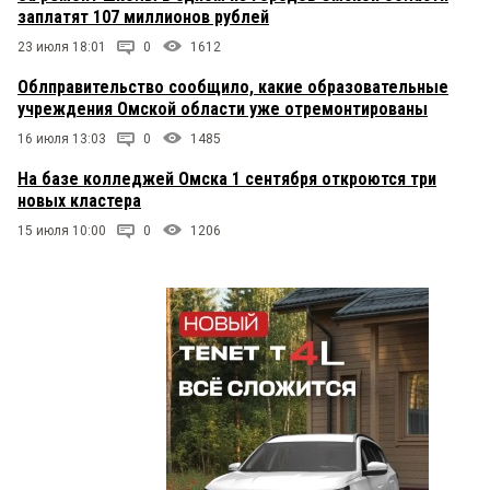
заплатят 107 миллионов рублей
23 июля 18:01
0
1612
Облправительство сообщило, какие образовательные
учреждения Омской области уже отремонтированы
16 июля 13:03
0
1485
На базе колледжей Омска 1 сентября откроются три
новых кластера
15 июля 10:00
0
1206