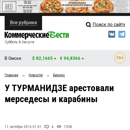
Все рубрики
Поиск по сайту
ПОЛИТИКА
Свежий выпуск
Медиа
ФИНАНСЫ
Суббота, 8 Августа
Кто есть кто
НЕДВИЖИМОСТЬ
В Омске:
$ 82,1665
€ 94,8366
Интервью
БИЗНЕС
Главная
→
Новости
→
Бизнес
Мнения
ОБЩЕСТВО
У ТУРМАНИДЗЕ арестовали
Рейтинги
ЗАКОН
мерседесы и карабины
Блоги
НОВОСТИ КОМПАНИЙ
Архив
ПРОИСШЕСТВИЯ
11 октября 2016 01:01
4
7338