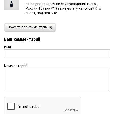
а не привлекался ли сей гражданин (чего:
России, Грузии???) за неуплату налогов? Кто
знает, подскажите.
Иван
11 октября 2016 в 06:30:
Показать все комментарии (4)
Денег все равно никто не увидит, пусть снесет с
ул.Бударина свое убожество под названием
Ваш комментарий
«Летур» (архитектора А.Тиля, в помощники), и
едет в солнечную Грузию...
Имя
Комментарий