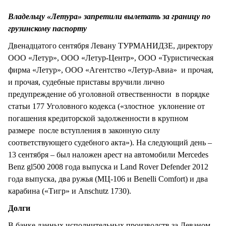
СТИЛЬ ЖИЗНИ
Владельцу «Летура» запретили вылетать за границу по
грузинскому паспорту
Двенадцатого сентября Левану ТУРМАНИДЗЕ, директору
ООО «Летур», ООО «Летур-Центр», ООО «Туристическая
фирма «Летур», ООО «Агентство «Летур-Авиа» и прочая,
и прочая, судебные приставы вручили лично
предупреждение об уголовной отвественности в порядке
статьи 177 Уголовного кодекса («злостное уклонение от
погашения кредиторской задолженности в крупном
размере после вступления в законную силу
соответствующего судебного акта»). На следующий день –
13 сентября – был наложен арест на автомобили Mercedes
Benz gl500 2008 года выпуска и Land Rover Defender 2012
года выпуска, два ружья (МЦ-106 и Benelli Comfort) и два
карабина («Тигр» и Anschutz 1730).
Долги
В банке данных исполнительных производств за Леваном