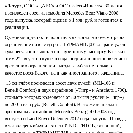
«Летур», ООО «ЦАВС» и ООО «Лего-Инвест». 30 марта
произведен арест автомобиля Mercedes Benz Viano 2008
года выпуска, который оценен в 1 млн руб. и готовится к
реализации.
Судебный пристав-исполнитель выяснил, что несмотря на
ограничение на выезд гр-на ТУРМАНИДЗЕ за границу, он
туда регулярно вылетал по грузинскому паспорту. В свзяи с
этим 25 августа текущего года подписано постановление о
временном ограничении выезда зарубеж не только в
качестве российского, на и как иностранного гражданина.
13 сентября произведен арест двух ружей (МЦ-106 и
Benelli Comfort) и двух карабинов («Тигр» и Anschutz 1730),
стоимсть которых колеблется от 80 тысяч рублей («Тигр»)
до 200 тысяч руб. (Benelli Comfort). В это же день были
арестованы автомобили Mercedes Benz gl500 2008 года
выпуска и Land Rover Defender 2012 года выпуска. Правда,
в тот же день объявился некий В.В. ТИТОВ, заявивший,
что купил их у ТУРМАНИДЗЕ (один автомобиль октябре