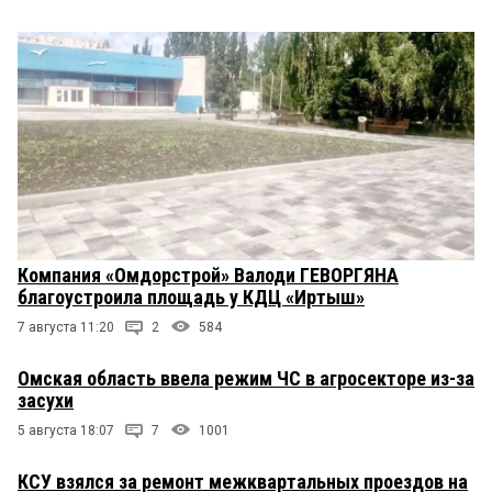
Компания «Омдорстрой» Валоди ГЕВОРГЯНА
благоустроила площадь у КДЦ «Иртыш»
7 августа 11:20
2
584
Омская область ввела режим ЧС в агросекторе из-за
засухи
5 августа 18:07
7
1001
КСУ взялся за ремонт межквартальных проездов на