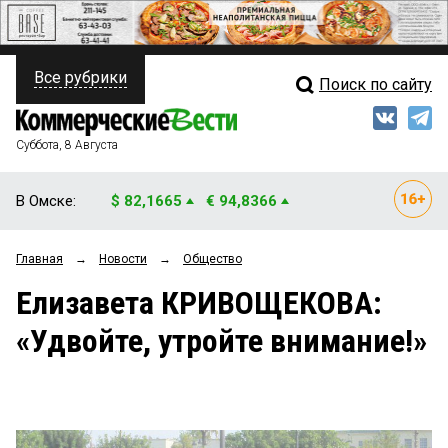
Все рубрики
Поиск по сайту
ПОЛИТИКА
Свежий выпуск
Медиа
ФИНАНСЫ
Суббота, 8 Августа
Кто есть кто
НЕДВИЖИМОСТЬ
В Омске:
$ 82,1665
€ 94,8366
Интервью
БИЗНЕС
Главная
→
Новости
→
Общество
Мнения
ОБЩЕСТВО
Елизавета КРИВОЩЕКОВА:
Рейтинги
ЗАКОН
«Удвойте, утройте внимание!»
Блоги
НОВОСТИ КОМПАНИЙ
Архив
ПРОИСШЕСТВИЯ