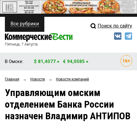
Все рубрики
Поиск по сайту
ПОЛИТИКА
Свежий выпуск
Медиа
ФИНАНСЫ
Пятница, 7 Августа
Кто есть кто
НЕДВИЖИМОСТЬ
В Омске:
$ 81,4077
€ 94,0585
Интервью
БИЗНЕС
Главная
→
Новости
→
Новости компаний
Мнения
ОБЩЕСТВО
Управляющим омским
Рейтинги
ЗАКОН
отделением Банка России
Блоги
НОВОСТИ КОМПАНИЙ
назначен Владимир АНТИПОВ
Архив
ПРОИСШЕСТВИЯ