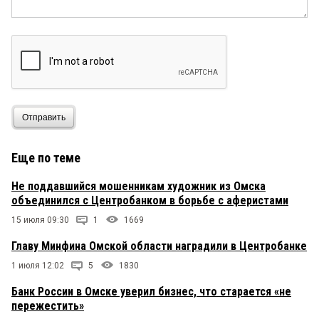
Отправить
Еще по теме
Не поддавшийся мошенникам художник из Омска
объединился с Центробанком в борьбе с аферистами
15 июля 09:30
1
1669
Главу Минфина Омской области наградили в Центробанке
1 июля 12:02
5
1830
Банк России в Омске уверил бизнес, что старается «не
пережестить»