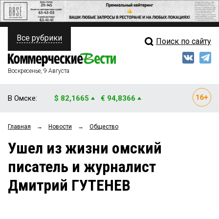
Все рубрики
Поиск по сайту
ПОЛИТИКА
Свежий выпуск
Медиа
ФИНАНСЫ
Воскресенье, 9 Августа
Кто есть кто
НЕДВИЖИМОСТЬ
В Омске:
$ 82,1665
€ 94,8366
Интервью
БИЗНЕС
Главная
→
Новости
→
Общество
Мнения
ОБЩЕСТВО
Ушел из жизни омский
Рейтинги
ЗАКОН
писатель и журналист
Блоги
НОВОСТИ КОМПАНИЙ
Дмитрий ГУТЕНЕВ
Архив
ПРОИСШЕСТВИЯ