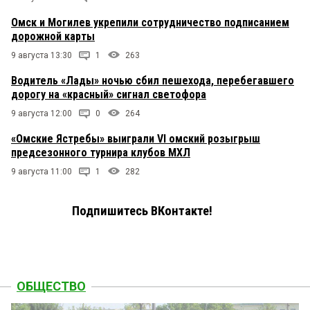
Омск и Могилев укрепили сотрудничество подписанием
дорожной карты
9 августа 13:30
1
263
Водитель «Лады» ночью сбил пешехода, перебегавшего
дорогу на «красный» сигнал светофора
9 августа 12:00
0
264
«Омские Ястребы» выиграли VI омский розыгрыш
предсезонного турнира клубов МХЛ
9 августа 11:00
1
282
Подпишитесь ВКонтакте!
ОБЩЕСТВО