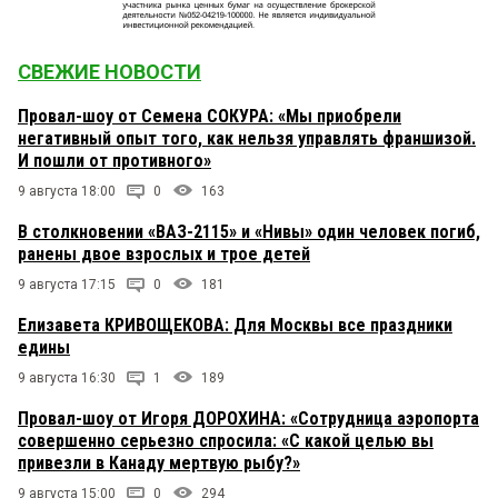
СВЕЖИЕ НОВОСТИ
Провал-шоу от Семена СОКУРА: «Мы приобрели
негативный опыт того, как нельзя управлять франшизой.
И пошли от противного»
9 августа 18:00
0
163
В столкновении «ВАЗ-2115» и «Нивы» один человек погиб,
ранены двое взрослых и трое детей
9 августа 17:15
0
181
Елизавета КРИВОЩЕКОВА: Для Москвы все праздники
едины
9 августа 16:30
1
189
Провал-шоу от Игоря ДОРОХИНА: «Сотрудница аэропорта
совершенно серьезно спросила: «С какой целью вы
привезли в Канаду мертвую рыбу?»
9 августа 15:00
0
294