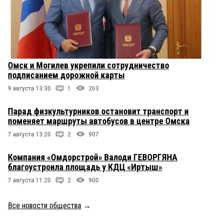
Омск и Могилев укрепили сотрудничество
подписанием дорожной карты
9 августа 13:30
1
263
Парад физкультурников остановит транспорт и
поменяет маршруты автобусов в центре Омска
7 августа 13:20
2
907
Компания «Омдорстрой» Валоди ГЕВОРГЯНА
благоустроила площадь у КДЦ «Иртыш»
7 августа 11:20
2
900
Все новости общества
→