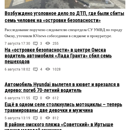
Возбуждено уголовное дело по ДТП, где были сбиты
семь человек на «островке безопасности»
Расследование поручено следователю спецотдела СУ УМВД по городу
Омску, уточнили KVnews собеседники в следкоме и прокуратуре.
7 августа 17:30
3
255
На «островке безопасности» в центре Омска
водитель автомобиля «Лада Гранта» сбил семь
пешеходов
6 августа 18:02
4
1028
Автомобиль Hyundai вылетел в кювет и врезался в
дерево: погиб 70-летний водитель
6 августа 11:55
0
612
Ещё в одном селе столкнулись мотоциклы – теперь
травмированы две девочки и мужчина
5 августа 13:19
0
812
В районе омского пляжа «Советский» в Иртыше