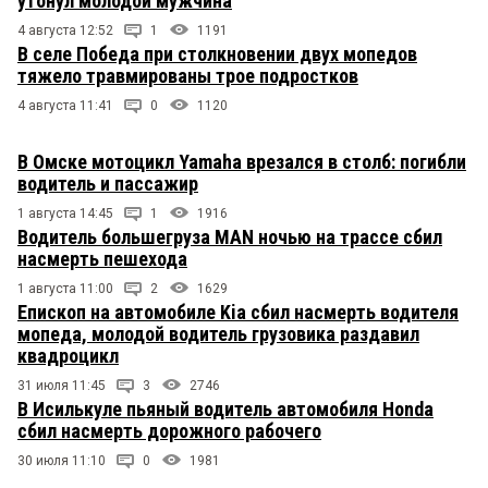
утонул молодой мужчина
4 августа 12:52
1
1191
В селе Победа при столкновении двух мопедов
тяжело травмированы трое подростков
4 августа 11:41
0
1120
В Омске мотоцикл Yamaha врезался в столб: погибли
водитель и пассажир
1 августа 14:45
1
1916
Водитель большегруза MAN ночью на трассе сбил
насмерть пешехода
1 августа 11:00
2
1629
Епископ на автомобиле Kia сбил насмерть водителя
мопеда, молодой водитель грузовика раздавил
квадроцикл
31 июля 11:45
3
2746
В Исилькуле пьяный водитель автомобиля Honda
сбил насмерть дорожного рабочего
30 июля 11:10
0
1981