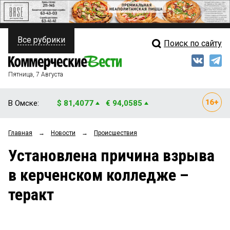
Все рубрики
Поиск по сайту
ПОЛИТИКА
Свежий выпуск
Медиа
ФИНАНСЫ
Пятница, 7 Августа
Кто есть кто
НЕДВИЖИМОСТЬ
В Омске:
$ 81,4077
€ 94,0585
Интервью
БИЗНЕС
Главная
→
Новости
→
Происшествия
Мнения
ОБЩЕСТВО
Установлена причина взрыва
Рейтинги
ЗАКОН
в керченском колледже –
Блоги
НОВОСТИ КОМПАНИЙ
теракт
Архив
ПРОИСШЕСТВИЯ