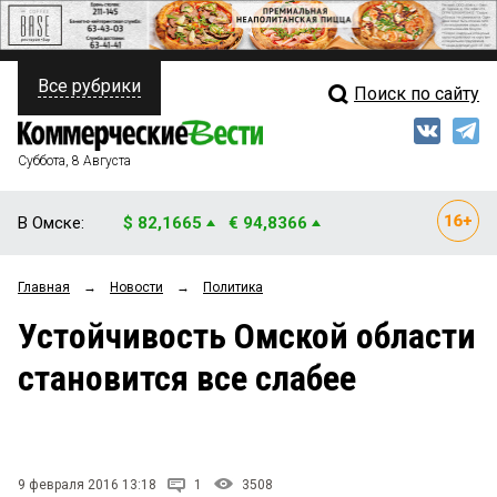
Все рубрики
Поиск по сайту
ПОЛИТИКА
Свежий выпуск
Медиа
ФИНАНСЫ
Суббота, 8 Августа
Кто есть кто
НЕДВИЖИМОСТЬ
В Омске:
$ 82,1665
€ 94,8366
Интервью
БИЗНЕС
Главная
→
Новости
→
Политика
Мнения
ОБЩЕСТВО
Устойчивость Омской области
Рейтинги
ЗАКОН
становится все слабее
Блоги
НОВОСТИ КОМПАНИЙ
Архив
ПРОИСШЕСТВИЯ
9 февраля 2016 13:18
1
3508