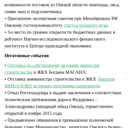
возможности поставок из Омской области пшеницы, овса,
семян льна и подсолнечника;
• Присвоение экспертным советом при Минобрнауки РФ
Омскому гостехуниверситету
статуса опорного вуза
;
• 3-е место по уровню открытости бюджетных данных в
рейтинге Научно-исследовательского финансового
института и Центра прикладной экономики.
Негативные события
•
Отставка по собственному желанию министра
строительства
и ЖКХ Богдана МАСАНА;
• Отставка замминистра строительства и ЖКХ
Дмитрия
ШИКАЛОВА за провал программы капремонта
;
• Отказ Ростехнадзора в выдаче заключения о соответствии
техническим требованиям дороги Федоровка –
Александровка (западный обход Омска), торжественно
открытой в ноябре 2015 года;
• Предъявление обвинения в превышении полномочий
бывшему главе Минимущества, директору Омского бизнес-