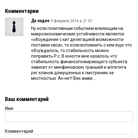
Комментарии
Да ладно
9 февраля 2016 в 21:07:
Ну если позитивным событием влияющим на
макроэкономические устойчивости является
«обсуждение с кит делегацией возможности
поставки овса», то если вспомнить с кем еще что
обсуждалось, то стабильность можно
поправить.Р.с: В юности мне казалось что
стабильность финансопожирающего субьекта
зависит от минфиновских траншей и аппетита
рег.кланов домущенных к смотрению за
местностью. Ан нет! Век живи....
Ваш комментарий
Имя
Комментарий