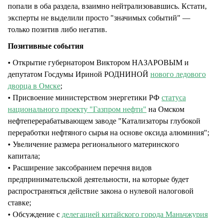
попали в оба раздела, взаимно нейтрализовавшись. Кстати,
эксперты не выделили просто "значимых событий" —
только позитив либо негатив.
Позитивные события
• Открытие губернатором Виктором НАЗАРОВЫМ и
депутатом Госдумы Ириной РОДНИНОЙ
нового ледового
дворца в Омске
;
• Присвоение министерством энергетики РФ
статуса
национального проекту "Газпром нефти"
на Омском
нефтеперерабатывающем заводе "Катализаторы глубокой
переработки нефтяного сырья на основе оксида алюминия";
• Увеличение размера регионального материнского
капитала;
• Расширение заксобранием перечня видов
предпринимательской деятельности, на которые будет
распространяться действие закона о нулевой налоговой
ставке;
• Обсуждение с
делегацией китайского города Маньчжурия