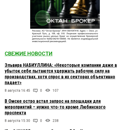
СВЕЖИЕ НОВОСТИ
Эльвира НАБИУЛЛИНА: «Некоторые компании даже в
убыток себе пытаются удержать рабочую силу на
производствах, хотя спрос в их секторах объективно
падает»
8 августа 16:45
0
107
В Омске остро встал запрос на площадки для
мероприятий – нужно что-то кроме Любинского
проспекта
8 августа 15:30
0
238